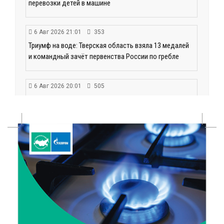
перевозки детей в машине
6 Авг 2026 21:01
353
Триумф на воде: Тверская область взяла 13 медалей
и командный зачёт первенства России по гребле
6 Авг 2026 20:01
505
Тверские школьники покорили Дальний Восток:
итоги смены в ВДЦ «Океан»
6 Авг 2026 19:01
507
Забота о пациентах и врачах: в ГКБ №7 стало ещё
комфортнее
6 Авг 2026 18:18
362
Большие деньги для большой модернизации
тверских заводов