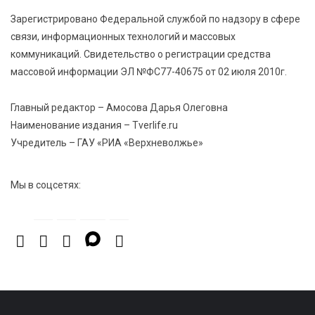
6 Авг 2026 15:48
631
Зарегистрировано Федеральной службой по надзору в сфере
Голубев проверил школы и детсады Зубцова к 1
связи, информационных технологий и массовых
сентября
коммуникаций. Свидетельство о регистрации средства
массовой информации ЭЛ №ФС77-40675 от 02 июля 2010г.
6 Авг 2026 15:01
382
От Твери до Москвы: выставка художника
Главный редактор – Амосова Дарья Олеговна
Владимира Васильева о героях СВО проходит в РГБ
Наименование издания – Tverlife.ru
Учредитель – ГАУ «РИА «Верхневолжье»
Мы в соцсетях: