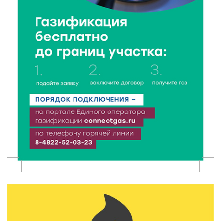
6 Авг 2026 18:01
290
«Дух больших побед»: глава спорткомитета оценил
состояние СШОР по гребле в Твери
6 Авг 2026 17:01
337
День рождения Светофора: в детском саду № 6
прошел необычный урок безопасности
6 Авг 2026 16:41
510
В Твери пройдёт дополнительный день приёма в
колледжи
6 Авг 2026 16:37
319
Исследование: ежемесячная смена категорий
кешбэка создает волны спроса