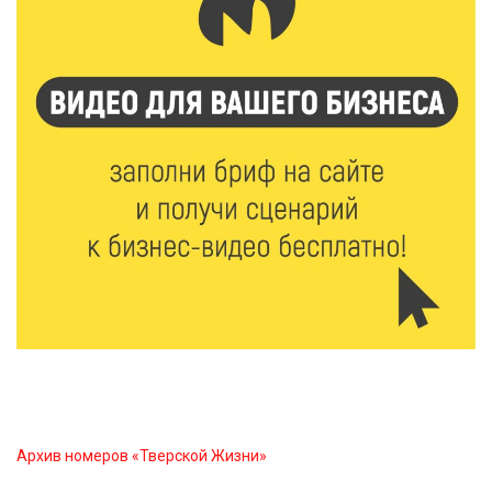
6 Авг 2026 16:28
472
Тверские «Романтики» покорили Витебск своей
хореографией
6 Авг 2026 16:08
576
Виталий Королев наградил строителей и
анонсировал новые проекты
6 Авг 2026 16:02
257
Объем выдачи ипотеки в России вырос на 38%
6 Авг 2026 16:01
282
Калининские футболисты представят Тверскую
область на всероссийском марафоне «Земля
спорта»
Архив номеров «Тверской Жизни»