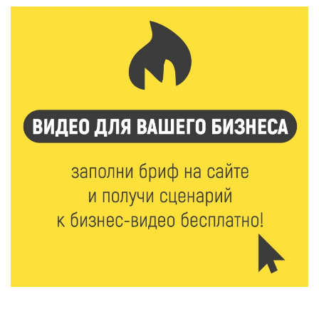
7 Авг 2026 15:37
159
Жителям Тверской области напомнили об
опасности домашних заготовок
7 Авг 2026 15:32
164
Золотой век “Горьковки”: как А. М. Кузнецова
изменила библиотечную жизнь Верхневолжья
7 Авг 2026 15:30
137
«Россети Центр» отремонтировали почти 270
трансформаторных подстанций и более 146 км ЛЭП
в Тверской области
7 Авг 2026 15:10
141
На Петербургском марафоне «Пушкин — Петербург»
появится новая беговая трасса для