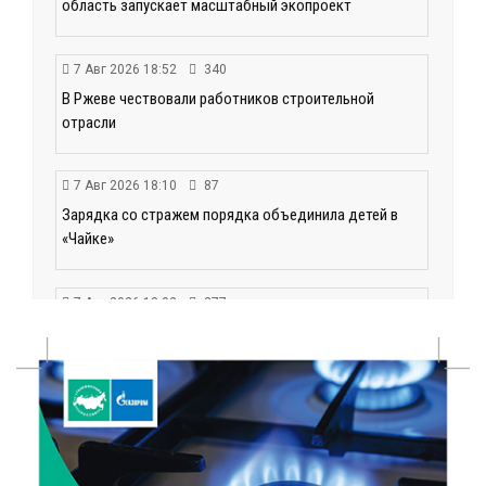
область запускает масштабный экопроект
7 Авг 2026 18:52
340
В Ржеве чествовали работников строительной
отрасли
7 Авг 2026 18:10
87
Зарядка со стражем порядка объединила детей в
«Чайке»
7 Авг 2026 18:02
277
В Нило-Столобенской пустыни началась
реставрация фасада исторической
Крестовоздвиженской церкви
7 Авг 2026 18:01
124
День арбуза отметили ребята в Андреапольском