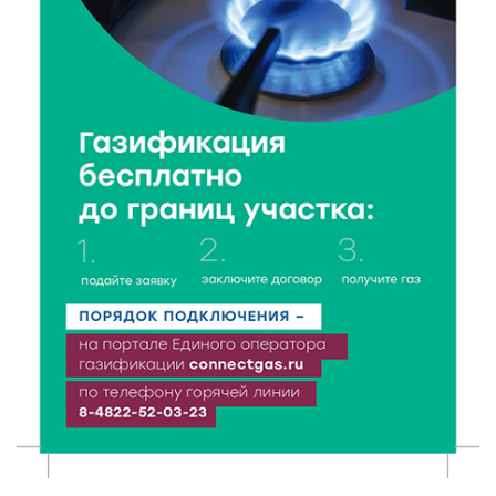
Доме культуры
7 Авг 2026 17:02
168
Названы первые победители программы «Земский
работник культуры» в Тверской области
7 Авг 2026 16:32
303
Без прав и лицензий: итоги проверки таксистов в
Твери
7 Авг 2026 16:02
277
Сладкая программа в Твери: дегустация мёда и
рассказ о жизни пчёл
7 Авг 2026 15:41
141
Открыт набор на программу амбассадоров для
студентов российских вузов