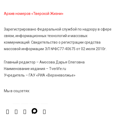
профессиональных спортсменов
Архив номеров «Тверской Жизни»
7 Авг 2026 15:02
944
От звёздочек к чемпионам: в Твери отметили
Зарегистрировано Федеральной службой по надзору в сфере
заслуги тренеров и атлетов
связи, информационных технологий и массовых
коммуникаций. Свидетельство о регистрации средства
7 Авг 2026 14:46
177
массовой информации ЭЛ №ФС77-40675 от 02 июля 2010г.
Медицина стала самым популярным направлением у
абитуриентов в 2026 году
Главный редактор – Амосова Дарья Олеговна
Наименование издания – Tverlife.ru
Учредитель – ГАУ «РИА «Верхневолжье»
7 Авг 2026 14:31
186
От сортировки мусора до жилья для ветеранов СВО:
Владимир Васильев посетил СНТ в Твери
Мы в соцсетях: