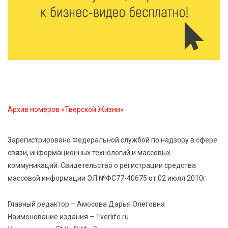
От Твери до Москвы: выставка художника
Владимира Васильева о героях СВО проходит в РГБ
6 Авг 2026 14:55
286
В Твери создали соединения для кормовых
добавок, повышающие продуктивность
сельхозживотных
Архив номеров «Тверской Жизни»
6 Авг 2026 14:01
298
Мультфильм своими руками: в Твери дети сняли
Зарегистрировано Федеральной службой по надзору в сфере
ленту по мотивам басни «Карась»
связи, информационных технологий и массовых
коммуникаций. Свидетельство о регистрации средства
6 Авг 2026 13:38
428
массовой информации ЭЛ №ФС77-40675 от 02 июля 2010г.
Виталий Королев: Тверская область станет
спортивной столицей России
Главный редактор – Амосова Дарья Олеговна
Наименование издания – Tverlife.ru