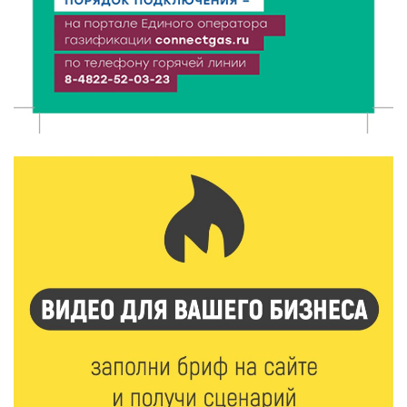
6 Авг 2026 16:08
493
Виталий Королев наградил строителей и
анонсировал новые проекты
6 Авг 2026 16:02
216
Объем выдачи ипотеки в России вырос на 38%
6 Авг 2026 16:01
244
Калининские футболисты представят Тверскую
область на всероссийском марафоне «Земля
спорта»
6 Авг 2026 15:48
569
Голубев проверил школы и детсады Зубцова к 1
сентября
6 Авг 2026 15:01
325