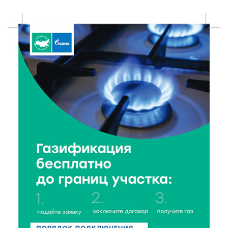
6 Авг 2026 17:01
297
День рождения Светофора: в детском саду № 6
прошел необычный урок безопасности
6 Авг 2026 16:41
458
В Твери пройдёт дополнительный день приёма в
колледжи
6 Авг 2026 16:37
268
Исследование: ежемесячная смена категорий
кешбэка создает волны спроса
6 Авг 2026 16:28
418
Тверские «Романтики» покорили Витебск своей
хореографией