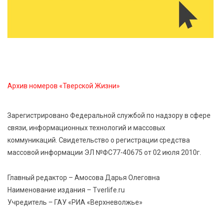
опасности домашних заготовок
7 Авг 2026 15:32
302
Золотой век “Горьковки”: как А. М. Кузнецова
изменила библиотечную жизнь Верхневолжья
Архив номеров «Тверской Жизни»
7 Авг 2026 15:30
264
«Россети Центр» отремонтировали почти 270
трансформаторных подстанций и более 146 км ЛЭП
Зарегистрировано Федеральной службой по надзору в сфере
в Тверской области
связи, информационных технологий и массовых
коммуникаций. Свидетельство о регистрации средства
7 Авг 2026 15:10
249
массовой информации ЭЛ №ФС77-40675 от 02 июля 2010г.
На Петербургском марафоне «Пушкин — Петербург»
появится новая беговая трасса для
Главный редактор – Амосова Дарья Олеговна
профессиональных спортсменов
Наименование издания – Tverlife.ru
Учредитель – ГАУ «РИА «Верхневолжье»
7 Авг 2026 15:02
1107