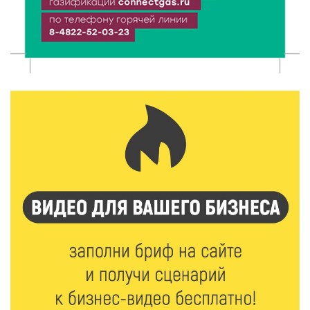
Названы первые победители программы «Земский
работник культуры» в Тверской области
7 Авг 2026 16:32
467
Без прав и лицензий: итоги проверки таксистов в
Твери
7 Авг 2026 16:02
434
Сладкая программа в Твери: дегустация мёда и
рассказ о жизни пчёл
7 Авг 2026 15:41
208
Открыт набор на программу амбассадоров для
студентов российских вузов
7 Авг 2026 15:37
208
Жителям Тверской области напомнили об