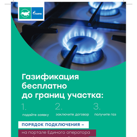
В Ржеве чествовали работников строительной
отрасли
7 Авг 2026 18:10
144
Зарядка со стражем порядка объединила детей в
«Чайке»
7 Авг 2026 18:02
345
В Нило-Столобенской пустыни началась
реставрация фасада исторической
Крестовоздвиженской церкви
7 Авг 2026 18:01
204
День арбуза отметили ребята в Андреапольском
Доме культуры
7 Авг 2026 17:02
274