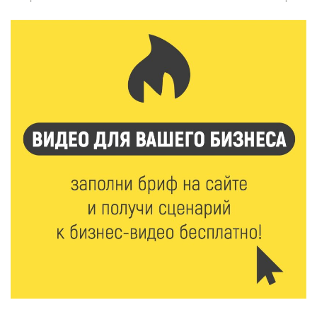
6 Авг 2026 16:37
212
Исследование: ежемесячная смена категорий
кешбэка создает волны спроса
6 Авг 2026 16:28
309
Тверские «Романтики» покорили Витебск своей
хореографией
6 Авг 2026 16:08
369
Виталий Королев наградил строителей и
анонсировал новые проекты
6 Авг 2026 16:02
139
Объем выдачи ипотеки в России вырос на 38%
6 Авг 2026 16:01
176
Калининские футболисты представят Тверскую