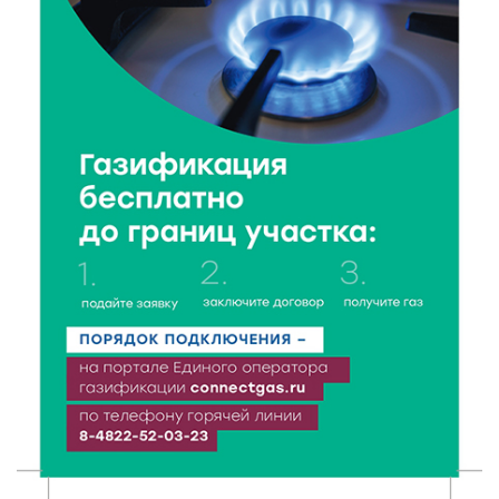
6 Авг 2026 18:18
239
Большие деньги для большой модернизации
тверских заводов
6 Авг 2026 18:01
178
«Дух больших побед»: глава спорткомитета оценил
состояние СШОР по гребле в Твери
6 Авг 2026 17:01
214
День рождения Светофора: в детском саду № 6
прошел необычный урок безопасности
6 Авг 2026 16:41
322
В Твери пройдёт дополнительный день приёма в
колледжи