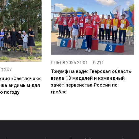
06.08.2026 21:01
211
247
Триумф на воде: Тверская область
взяла 13 медалей и командный
кция «Светлячок»:
зачёт первенства России по
енка видимым для
гребле
ю погоду