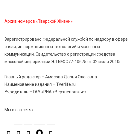
область на всероссийском марафоне «Земля
спорта»
Архив номеров «Тверской Жизни»
6 Авг 2026 15:48
423
Голубев проверил школы и детсады Зубцова к 1
Зарегистрировано Федеральной службой по надзору в сфере
сентября
связи, информационных технологий и массовых
коммуникаций. Свидетельство о регистрации средства
6 Авг 2026 15:01
239
массовой информации ЭЛ №ФС77-40675 от 02 июля 2010г.
От Твери до Москвы: выставка художника
Владимира Васильева о героях СВО проходит в РГБ
Главный редактор – Амосова Дарья Олеговна
Наименование издания – Tverlife.ru
Учредитель – ГАУ «РИА «Верхневолжье»
6 Авг 2026 14:55
223
В Твери создали соединения для кормовых
добавок, повышающие продуктивность
Мы в соцсетях:
сельхозживотных
6 Авг 2026 14:01
242