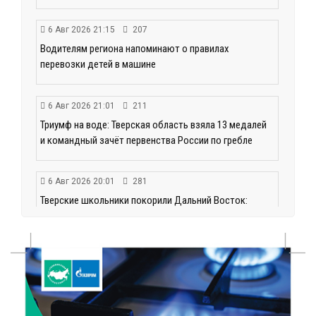
6 Авг 2026 21:15
207
Водителям региона напоминают о правилах
перевозки детей в машине
6 Авг 2026 21:01
211
Триумф на воде: Тверская область взяла 13 медалей
и командный зачёт первенства России по гребле
6 Авг 2026 20:01
281
Тверские школьники покорили Дальний Восток:
итоги смены в ВДЦ «Океан»
6 Авг 2026 19:01
260
Забота о пациентах и врачах: в ГКБ №7 стало ещё
комфортнее