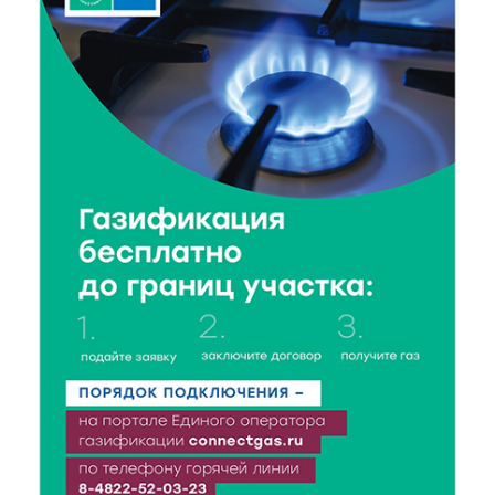
8 Авг 2026 14:14
330
Виталий Королев запустил веловолну на Волге в
Калязине
8 Авг 2026 13:37
539
Чем удивит X Международный фестиваль «Калитка»
в 2026 году?
8 Авг 2026 12:37
324
Забыл вещи в транспорте? Рассказываем, что ждёт
пассажиров по новым правилам
8 Авг 2026 12:12
997
Более 40 миллионов на металлургию получил бизнес
Твери