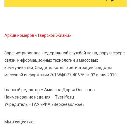
В Нелидово открылся бассейн
8 Авг 2026 05:02
390
В Тверской области провели Арбузный книжный
Архив номеров «Тверской Жизни»
день
Зарегистрировано Федеральной службой по надзору в сфере
7 Авг 2026 23:02
495
связи, информационных технологий и массовых
В Тверской области стартовала четвертая смена:
коммуникаций. Свидетельство о регистрации средства
инспекторы ГИБДД напомнили школьникам
правила безопасности в автобусах
массовой информации ЭЛ №ФС77-40675 от 02 июля 2010г.
Главный редактор – Амосова Дарья Олеговна
Наименование издания – Tverlife.ru
Учредитель – ГАУ «РИА «Верхневолжье»
Мы в соцсетях: