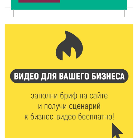
8 Авг 2026 11:37
353
От теории до практики: в детских лагерях Тверской
области проходят «Дни безопасности»
8 Авг 2026 10:37
318
Арбуз без риска: на что обратить внимание при
покупке — советы Роскачества
8 Авг 2026 10:21
539
Виталий Королев рассказал о доступном спорте
для жителей Верхневолжья
8 Авг 2026 09:18
294
«Эстафету чемпионов» провели на площади
Оленинского Дома культуры
8 Авг 2026 07:58
412