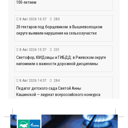
100-летием
8 Авг 2026 16:37
283
20 гектаров под борщевиком: в Вышневолоцком
округе выявили нарушения на сельхозучастке
8 Авг 2026 15:37
231
Светофор, ЮИДовцы и ГИБДД: в Ржевском округе
напомнили о важности дорожной дисциплины
8 Авг 2026 14:37
284
Педагог детского сада Святой Анны
Кашинской — лауреат всероссийского конкурса
8 Авг 2026 14:23
202
Тверские экологи сняли на видео медвежий обед