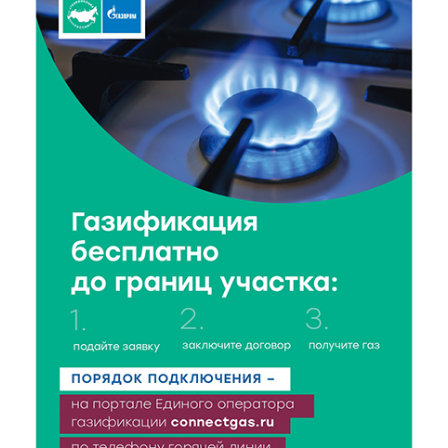
7 Авг 2026 18:02
321
В Нило-Столобенской пустыни началась
реставрация фасада исторической
Крестовоздвиженской церкви
7 Авг 2026 18:01
163
День арбуза отметили ребята в Андреапольском
Доме культуры
7 Авг 2026 17:02
210
Названы первые победители программы «Земский
работник культуры» в Тверской области
7 Авг 2026 16:32
368
Без прав и лицензий: итоги проверки таксистов в
Твери