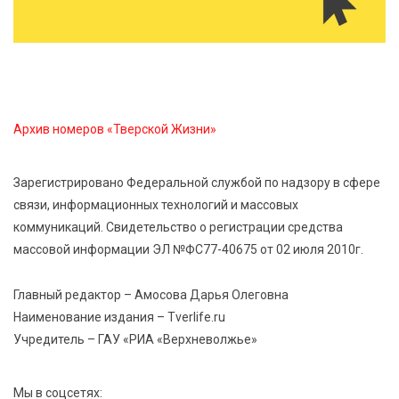
7 Авг 2026 15:30
209
«Россети Центр» отремонтировали почти 270
трансформаторных подстанций и более 146 км ЛЭП
в Тверской области
Архив номеров «Тверской Жизни»
7 Авг 2026 15:10
209
На Петербургском марафоне «Пушкин — Петербург»
Зарегистрировано Федеральной службой по надзору в сфере
появится новая беговая трасса для
связи, информационных технологий и массовых
профессиональных спортсменов
коммуникаций. Свидетельство о регистрации средства
массовой информации ЭЛ №ФС77-40675 от 02 июля 2010г.
7 Авг 2026 15:02
1012
От звёздочек к чемпионам: в Твери отметили
Главный редактор – Амосова Дарья Олеговна
заслуги тренеров и атлетов
Наименование издания – Tverlife.ru
Учредитель – ГАУ «РИА «Верхневолжье»
7 Авг 2026 14:46
203
Медицина стала самым популярным направлением у
Мы в соцсетях: