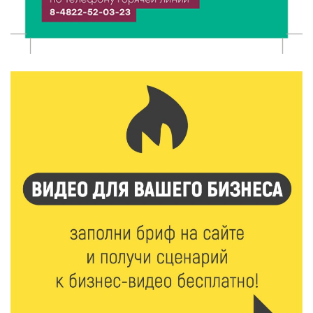
7 Авг 2026 16:02
370
Сладкая программа в Твери: дегустация мёда и
рассказ о жизни пчёл
7 Авг 2026 15:41
182
Открыт набор на программу амбассадоров для
студентов российских вузов
7 Авг 2026 15:37
181
Жителям Тверской области напомнили об
опасности домашних заготовок
7 Авг 2026 15:32
212
Золотой век “Горьковки”: как А. М. Кузнецова
изменила библиотечную жизнь Верхневолжья