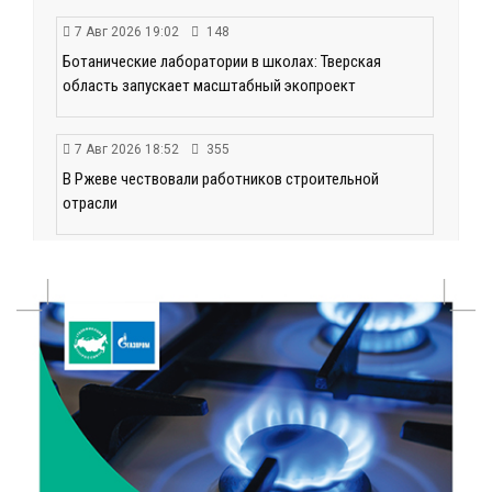
7 Авг 2026 19:02
148
Ботанические лаборатории в школах: Тверская
область запускает масштабный экопроект
7 Авг 2026 18:52
355
В Ржеве чествовали работников строительной
отрасли
7 Авг 2026 18:10
87
Зарядка со стражем порядка объединила детей в
«Чайке»
7 Авг 2026 18:02
277
В Нило-Столобенской пустыни началась
реставрация фасада исторической
Крестовоздвиженской церкви