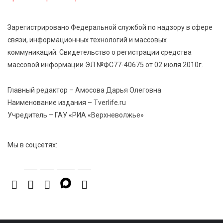
7 Авг 2026 15:10
141
На Петербургском марафоне «Пушкин — Петербург»
Зарегистрировано Федеральной службой по надзору в сфере
появится новая беговая трасса для
связи, информационных технологий и массовых
профессиональных спортсменов
коммуникаций. Свидетельство о регистрации средства
массовой информации ЭЛ №ФС77-40675 от 02 июля 2010г.
7 Авг 2026 15:02
944
От звёздочек к чемпионам: в Твери отметили
Главный редактор – Амосова Дарья Олеговна
заслуги тренеров и атлетов
Наименование издания – Tverlife.ru
Учредитель – ГАУ «РИА «Верхневолжье»
7 Авг 2026 14:46
177
Медицина стала самым популярным направлением у
Мы в соцсетях:
абитуриентов в 2026 году