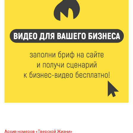
7 Авг 2026 15:41
155
Открыт набор на программу амбассадоров для
студентов российских вузов
7 Авг 2026 15:37
159
Жителям Тверской области напомнили об
опасности домашних заготовок
7 Авг 2026 15:32
176
Золотой век “Горьковки”: как А. М. Кузнецова
изменила библиотечную жизнь Верхневолжья
7 Авг 2026 15:30
151
«Россети Центр» отремонтировали почти 270
трансформаторных подстанций и более 146 км ЛЭП
в Тверской области
Архив номеров «Тверской Жизни»