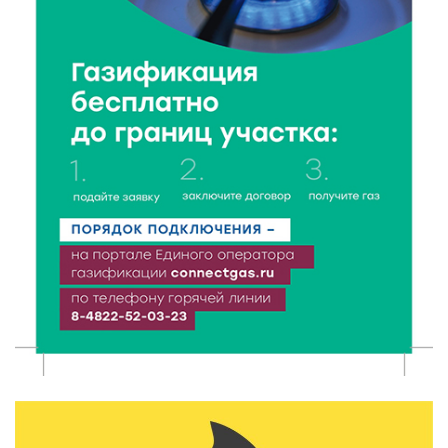
7 Авг 2026 18:01
124
День арбуза отметили ребята в Андреапольском
Доме культуры
7 Авг 2026 17:02
179
Названы первые победители программы «Земский
работник культуры» в Тверской области
7 Авг 2026 16:32
317
Без прав и лицензий: итоги проверки таксистов в
Твери
7 Авг 2026 16:02
277
Сладкая программа в Твери: дегустация мёда и
рассказ о жизни пчёл