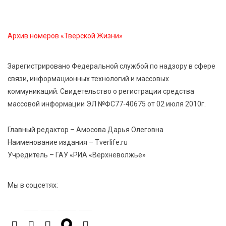
6 Авг 2026 12:01
155
Развитие надпрофессиональных компетенций:
студенческий актив ТвГМУ посетил культурную
Архив номеров «Тверской Жизни»
столицу России
Зарегистрировано Федеральной службой по надзору в сфере
6 Авг 2026 11:31
232
связи, информационных технологий и массовых
Уйти красиво: как жители Твери расстаются с
коммуникаций. Свидетельство о регистрации средства
работодателями
массовой информации ЭЛ №ФС77-40675 от 02 июля 2010г.
6 Авг 2026 11:25
228
Главный редактор – Амосова Дарья Олеговна
В Твери обновили отделение гнойной хирургии
Наименование издания – Tverlife.ru
Учредитель – ГАУ «РИА «Верхневолжье»
6 Авг 2026 11:01
211
Как правильно сжигать мусор на участке: советы
Мы в соцсетях:
спасателей жителям Тверской области
6 Авг 2026 10:01
167