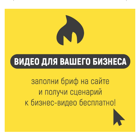
6 Авг 2026 14:01
146
Мультфильм своими руками: в Твери дети сняли
ленту по мотивам басни «Карась»
6 Авг 2026 13:38
178
Виталий Королев: Тверская область станет
спортивной столицей России
6 Авг 2026 13:02
214
Рынок труда 2026: где в Тверской области самые
высокие зарплаты и как изменились доходы
6 Авг 2026 12:43
1568
Водителям автобусов в Тверской области
компенсируют ипотеку