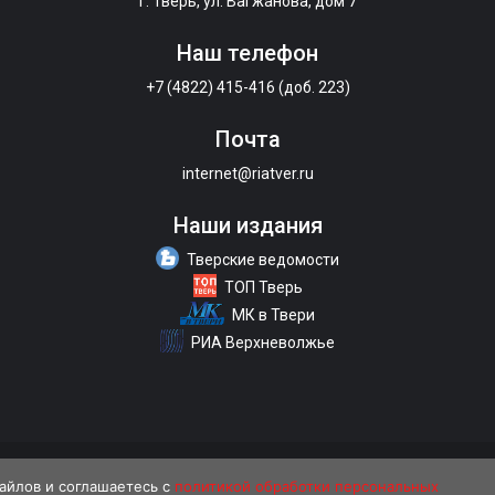
г. Тверь, ул. Вагжанова, дом 7
Наш телефон
+7 (4822) 415-416 (доб. 223)
Почта
internet@riatver.ru
Наши издания
Тверские ведомости
ТОП Тверь
МК в Твери
РИА Верхневолжье
 рекламы
Контакты
Политика конфиденциальности
файлов и соглашаетесь с
политикой обработки персональных