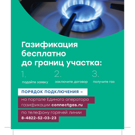
6 Авг 2026 16:01
88
Калининские футболисты представят Тверскую
область на всероссийском марафоне «Земля
спорта»
6 Авг 2026 15:48
174
Голубев проверил школы и детсады Зубцова к 1
сентября
6 Авг 2026 15:01
118
От Твери до Москвы: выставка художника
Владимира Васильева о героях СВО проходит в РГБ
6 Авг 2026 14:55
92
В Твери создали соединения для кормовых
добавок, повышающие продуктивность
сельхозживотных