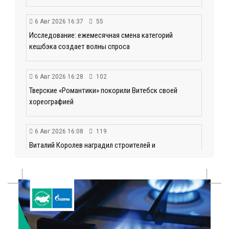
6 Авг 2026 16:37
55
Исследование: ежемесячная смена категорий
кешбэка создает волны спроса
6 Авг 2026 16:28
102
Тверские «Романтики» покорили Витебск своей
хореографией
6 Авг 2026 16:08
119
Виталий Королев наградил строителей и
анонсировал новые проекты
6 Авг 2026 16:02
44
Объем выдачи ипотеки в России вырос на 38%