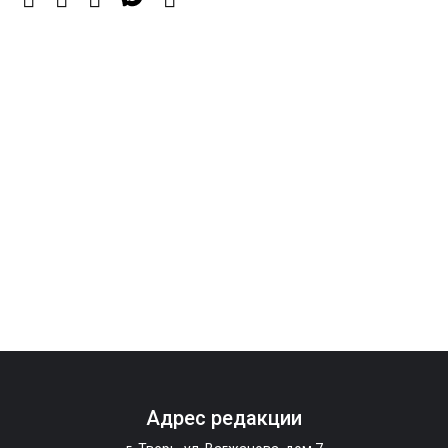
Спорт, энергия и мастер-классы: в Твери прошла
акция «Зарядка со стражем порядка»
6 Авг 2026 09:01
205
От хип-хопа до латины: как провести вечер 6
августа с пользой и драйвом
Адрес редакции