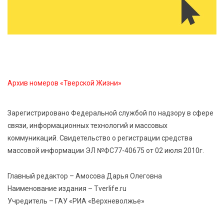
Ребёнок, жизнь, семья: жители Твери назвали
главные подарки в своей жизни
7 Авг 2026 11:44
233
Виталий Королев увеличил выплату контрактникам
до 2,5 миллиона рублей
Архив номеров «Тверской Жизни»
7 Авг 2026 11:33
909
Зарегистрировано Федеральной службой по надзору в сфере
Новые профессии открывают тверичам путь к
связи, информационных технологий и массовых
карьерному росту
коммуникаций. Свидетельство о регистрации средства
массовой информации ЭЛ №ФС77-40675 от 02 июля 2010г.
7 Авг 2026 11:32
202
Спрос растёт: жители других регионов активнее
Главный редактор – Амосова Дарья Олеговна
оформляют недвижимость в Тверской области
Наименование издания – Tverlife.ru
Учредитель – ГАУ «РИА «Верхневолжье»