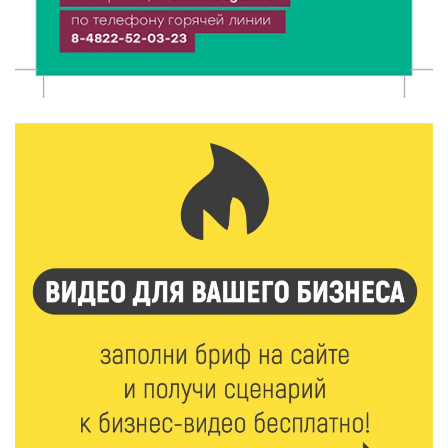
7 Авг 2026 13:32
179
В Старице состоится бесплатный фестиваль
авиамоделей
7 Авг 2026 13:02
177
Как уберечься от клещей: рекомендации
Роспотребнадзора и текущая статистика
7 Авг 2026 12:36
231
От танцев до спорта: в Твери на семи площадках
пройдут праздничные мероприятия
7 Авг 2026 12:32
147
Маткапитал в деле: свыше 1900 тверских семей
оплатили образование детей в 2026 году
7 Авг 2026 12:02
160