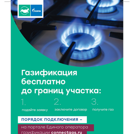
7 Авг 2026 15:02
509
От звёздочек к чемпионам: в Твери отметили
заслуги тренеров и атлетов
7 Авг 2026 14:46
80
Медицина стала самым популярным направлением у
абитуриентов в 2026 году
7 Авг 2026 14:31
117
От сортировки мусора до жилья для ветеранов СВО:
Владимир Васильев посетил СНТ в Твери
7 Авг 2026 14:02
143
Владимир Васильев получил удостоверение
кандидата в депутаты Госдумы IX созыва