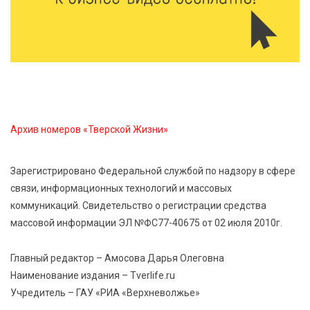
школьники из Твери и Палестины объединились
ради диалога культур
7 Авг 2026 09:02
191
От зарядки до ПДД: как в Твери детям прививают
здоровый образ жизни и навыки дорожной
безопасности
Архив номеров «Тверской Жизни»
6 Авг 2026 23:07
434
Зарегистрировано Федеральной службой по надзору в сфере
От ливней к ясным дням: как изменится погода в
связи, информационных технологий и массовых
Твери в начале августа
коммуникаций. Свидетельство о регистрации средства
массовой информации ЭЛ №ФС77-40675 от 02 июля 2010г.
6 Авг 2026 22:02
412
В Твери прошла акция «Светлячок»: как сделать
Главный редактор – Амосова Дарья Олеговна
ребенка видимым для водителей в любую погоду
Наименование издания – Tverlife.ru
Учредитель – ГАУ «РИА «Верхневолжье»