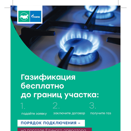
7 Авг 2026 11:33
670
Новые профессии открывают тверичам путь к
карьерному росту
7 Авг 2026 11:32
130
Спрос растёт: жители других регионов активнее
оформляют недвижимость в Тверской области
7 Авг 2026 11:17
60
Энергетики «Тверьэнерго» готовятся к ухудшению
погодных условий
7 Авг 2026 11:01
129
Оловянные солдатики и реликвии прошлого: что
можно увидеть на новой выставке в Торжке
7 Авг 2026 10:59
208