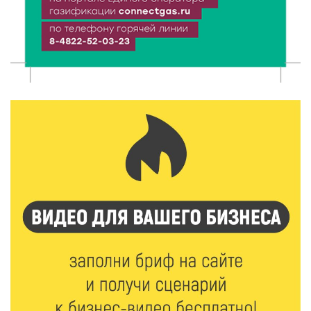
В Тверской области 7 августа ожидаются ливни,
грозы и сильный ветер
7 Авг 2026 10:56
120
Юные таланты Твери могут вписать свои семьи в
историю России
7 Авг 2026 10:32
150
«Сказки леса» в Кимрах: новая выставка
раскрывает красоту заповедных уголков России
7 Авг 2026 10:02
118
День физкультурника в Тверской области: где и
какие спортивные события пройдут в выходные
7 Авг 2026 09:32
203
“Посольство Дружбы” стартовало в Твери: