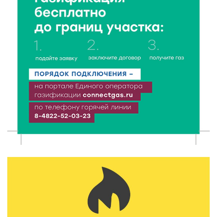
Названы самые грамотные профессии по итогам
«Тотального диктанта»
5 Авг 2026 21:02
379
От детских площадок до спортивных арен: в
Калининском округе подвели итоги программы
поддержки местных инициатив
5 Авг 2026 20:02
292
Большая гонка на Волге: 8 августа Калязин станет
центром всероссийского велоспорта
5 Авг 2026 19:02
395
Туристический азарт и командный дух: в
Максатихинском округе завершился молодёжный
фестиваль