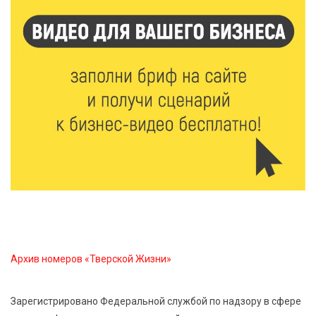
5 Авг 2026 18:42
349
Виталий Королев: 58 пространств благоустроят в
Верхневолжье
5 Авг 2026 18:07
578
От Святого Августина до кислотных рейвов:
необычная лекция об истории танцевальной
музыки
5 Авг 2026 17:07
437
Завершается обустройство трассы
Витязи — Духовщина — Белый — Нелидово в
Тверской области
Архив номеров «Тверской Жизни»
5 Авг 2026 16:32
407
«Зарядка со стражем порядка»: как в Нелидово
приобщают детей к здоровому образу жизни
Зарегистрировано Федеральной службой по надзору в сфере