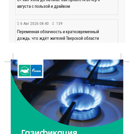
августа с пользой и драйвом
6 Авг 2026 08:40
139
Переменная облачность и кратковременный
дождь: что ждёт жителей Тверской области
сегодня
6 Авг 2026 08:10
189
В Твери открываются две масштабные выставки
известных художников
5 Авг 2026 23:02
392
В парке Твери прошла познавательная акция от
Госавтоинспекции
5 Авг 2026 22:02
375