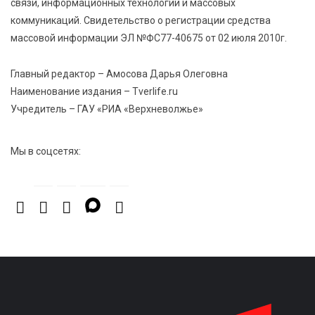
связи, информационных технологий и массовых
коммуникаций. Свидетельство о регистрации средства
5 Авг 2026 16:16
111
массовой информации ЭЛ №ФС77-40675 от 02 июля 2010г.
21 компания Верхневолжья получила статус
«Сделано в России»
Главный редактор – Амосова Дарья Олеговна
Наименование издания – Tverlife.ru
5 Авг 2026 16:02
396
Учредитель – ГАУ «РИА «Верхневолжье»
Спорт и дисциплина: транспортные полицейские
Вышнего Волочка провели зарядку для школьников
Мы в соцсетях: