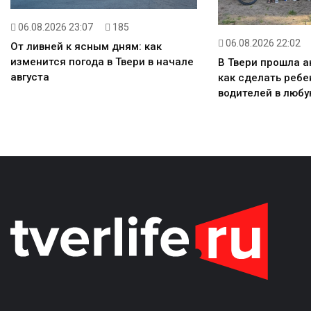
06.08.2026 23:07
185
06.08.2026 22:02
От ливней к ясным дням: как
изменится погода в Твери в начале
В Твери прошла а
августа
как сделать реб
водителей в любу