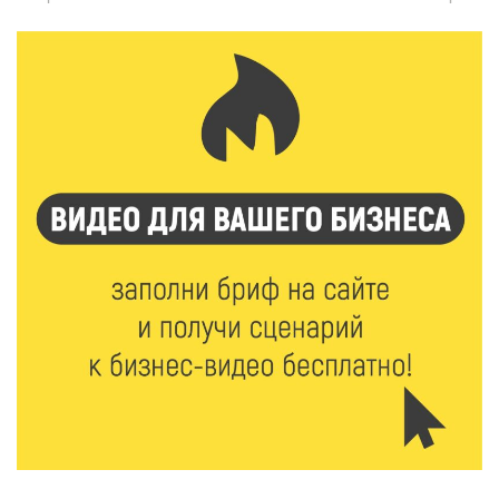
6 Авг 2026 16:37
212
Исследование: ежемесячная смена категорий
кешбэка создает волны спроса
6 Авг 2026 16:28
336
Тверские «Романтики» покорили Витебск своей
хореографией
6 Авг 2026 16:08
398
Виталий Королев наградил строителей и
анонсировал новые проекты
6 Авг 2026 16:02
150
Объем выдачи ипотеки в России вырос на 38%
6 Авг 2026 16:01
190
Калининские футболисты представят Тверскую