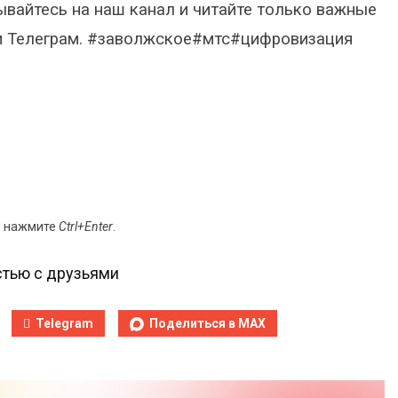
ывайтесь на наш канал и читайте только важные
К и Телеграм. #заволжское#мтс#цифровизация
и нажмите
Ctrl+Enter
.
тью с друзьями
Telegram
Поделиться в MAX