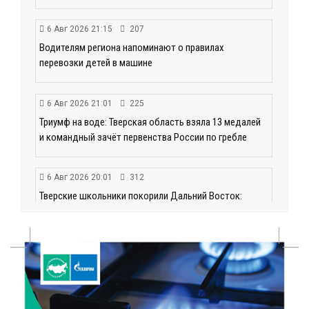
6 Авг 2026 21:15
207
Водителям региона напоминают о правилах
перевозки детей в машине
6 Авг 2026 21:01
225
Триумф на воде: Тверская область взяла 13 медалей
и командный зачёт первенства России по гребле
6 Авг 2026 20:01
312
Тверские школьники покорили Дальний Восток:
итоги смены в ВДЦ «Океан»
6 Авг 2026 19:01
287
Забота о пациентах и врачах: в ГКБ №7 стало ещё
комфортнее