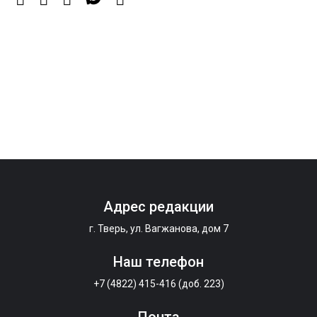
Мультфильм своими руками: в Твери дети сняли
ленту по мотивам басни «Карась»
6 Авг 2026 13:38
371
Виталий Королев: Тверская область станет
спортивной столицей России
Адрес редакции
г. Тверь, ул. Вагжанова, дом 7
Наш телефон
+7 (4822) 415-416 (доб. 223)
Почта