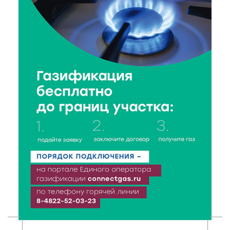
6 Авг 2026 18:18
254
Большие деньги для большой модернизации
тверских заводов
6 Авг 2026 18:01
190
«Дух больших побед»: глава спорткомитета оценил
состояние СШОР по гребле в Твери
6 Авг 2026 17:01
214
День рождения Светофора: в детском саду № 6
прошел необычный урок безопасности
6 Авг 2026 16:41
350
В Твери пройдёт дополнительный день приёма в
колледжи