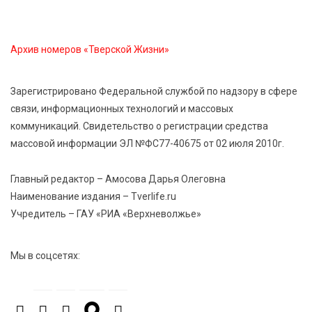
область на всероссийском марафоне «Земля
спорта»
Архив номеров «Тверской Жизни»
6 Авг 2026 15:48
465
Голубев проверил школы и детсады Зубцова к 1
Зарегистрировано Федеральной службой по надзору в сфере
сентября
связи, информационных технологий и массовых
коммуникаций. Свидетельство о регистрации средства
6 Авг 2026 15:01
239
массовой информации ЭЛ №ФС77-40675 от 02 июля 2010г.
От Твери до Москвы: выставка художника
Владимира Васильева о героях СВО проходит в РГБ
Главный редактор – Амосова Дарья Олеговна
Наименование издания – Tverlife.ru
Учредитель – ГАУ «РИА «Верхневолжье»
6 Авг 2026 14:55
239
В Твери создали соединения для кормовых
добавок, повышающие продуктивность
Мы в соцсетях:
сельхозживотных
6 Авг 2026 14:01
242