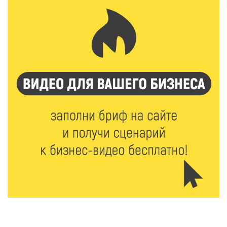
5 Авг 2026 14:44
162
Россияне полюбили «раскладушки» и «книжки»
5 Авг 2026 14:32
256
Топ-4 направлений: какие специальности стали
самыми популярными у абитуриентов в 2026 году
5 Авг 2026 14:02
903
В Введенской церкви Торжка завершился важный
этап реставрации
5 Авг 2026 13:32
264
Строки, согревающие сердце»: тверские поэты
передали сборники стихов в зону СВО
5 Авг 2026 13:13
341