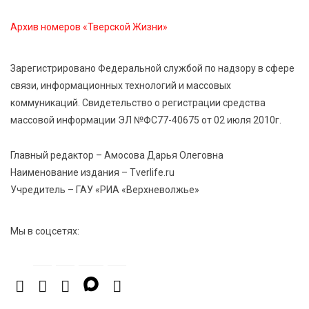
Виталий Королев поздравил победительниц
Архив номеров «Тверской Жизни»
«Большой перемены»
Зарегистрировано Федеральной службой по надзору в сфере
5 Авг 2026 13:02
389
связи, информационных технологий и массовых
Рекорд года: в июле в России продали 122,1 тыс.
коммуникаций. Свидетельство о регистрации средства
новых легковых авто
массовой информации ЭЛ №ФС77-40675 от 02 июля 2010г.
5 Авг 2026 12:32
250
Главный редактор – Амосова Дарья Олеговна
Первый в регионе: Вышневолоцкий драматический
Наименование издания – Tverlife.ru
театр стартует с яркой премьеры
Учредитель – ГАУ «РИА «Верхневолжье»
Мы в соцсетях: