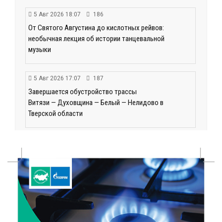
5 Авг 2026 18:07
186
От Святого Августина до кислотных рейвов:
необычная лекция об истории танцевальной
музыки
5 Авг 2026 17:07
187
Завершается обустройство трассы
Витязи — Духовщина — Белый — Нелидово в
Тверской области
5 Авг 2026 16:32
256
«Зарядка со стражем порядка»: как в Нелидово
приобщают детей к здоровому образу жизни
5 Авг 2026 16:02
226
Спорт и дисциплина: транспортные полицейские
Вышнего Волочка провели зарядку для школьников