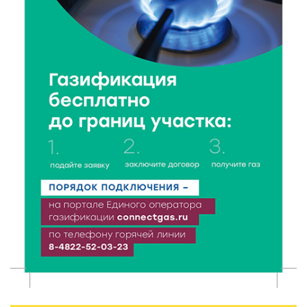
5 Авг 2026 15:56
312
Виталий Королев дал старт новым туристическим
проектам в регионе
5 Авг 2026 15:32
231
В Калининском округе отметят День
физкультурника масштабной Спартакиадой
5 Авг 2026 15:25
187
Около 2300 учащихся школ и колледжей прошли
обучение в УМЦ «Авангард» при ВУЦ ТвГТУ
5 Авг 2026 15:02
275
От детских зон до полётов на шарах: в парке
«Гришкино» готовят масштабный праздник