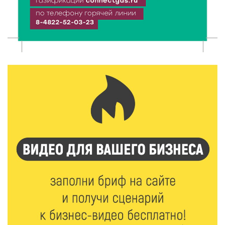
7 Авг 2026 13:32
165
В Старице состоится бесплатный фестиваль
авиамоделей
7 Авг 2026 13:02
162
Как уберечься от клещей: рекомендации
Роспотребнадзора и текущая статистика
7 Авг 2026 12:36
216
От танцев до спорта: в Твери на семи площадках
пройдут праздничные мероприятия
7 Авг 2026 12:32
147
Маткапитал в деле: свыше 1900 тверских семей
оплатили образование детей в 2026 году
7 Авг 2026 12:02
144