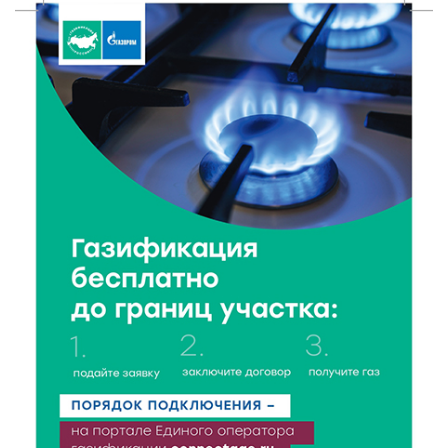
7 Авг 2026 15:02
430
От звёздочек к чемпионам: в Твери отметили
заслуги тренеров и атлетов
7 Авг 2026 14:46
80
Медицина стала самым популярным направлением у
абитуриентов в 2026 году
7 Авг 2026 14:31
117
От сортировки мусора до жилья для ветеранов СВО:
Владимир Васильев посетил СНТ в Твери
7 Авг 2026 14:02
127
Владимир Васильев получил удостоверение
кандидата в депутаты Госдумы IX созыва