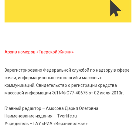
Ребёнок, жизнь, семья: жители Твери назвали
главные подарки в своей жизни
7 Авг 2026 11:44
233
Виталий Королев увеличил выплату контрактникам
до 2,5 миллиона рублей
Архив номеров «Тверской Жизни»
7 Авг 2026 11:33
898
Зарегистрировано Федеральной службой по надзору в сфере
Новые профессии открывают тверичам путь к
связи, информационных технологий и массовых
карьерному росту
коммуникаций. Свидетельство о регистрации средства
массовой информации ЭЛ №ФС77-40675 от 02 июля 2010г.
7 Авг 2026 11:32
186
Спрос растёт: жители других регионов активнее
Главный редактор – Амосова Дарья Олеговна
оформляют недвижимость в Тверской области
Наименование издания – Tverlife.ru
Учредитель – ГАУ «РИА «Верхневолжье»