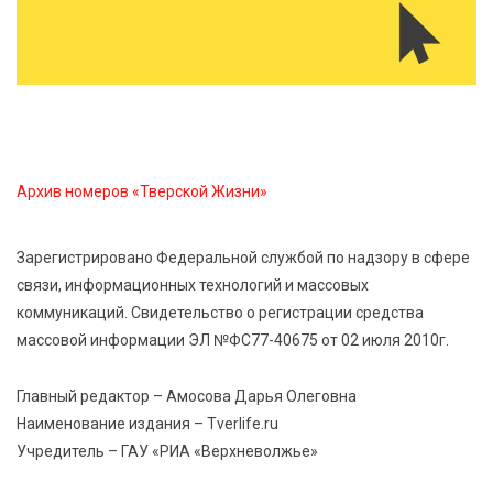
изменила библиотечную жизнь Верхневолжья
7 Авг 2026 15:30
250
«Россети Центр» отремонтировали почти 270
трансформаторных подстанций и более 146 км ЛЭП
в Тверской области
Архив номеров «Тверской Жизни»
7 Авг 2026 15:10
235
На Петербургском марафоне «Пушкин — Петербург»
Зарегистрировано Федеральной службой по надзору в сфере
появится новая беговая трасса для
связи, информационных технологий и массовых
профессиональных спортсменов
коммуникаций. Свидетельство о регистрации средства
массовой информации ЭЛ №ФС77-40675 от 02 июля 2010г.
7 Авг 2026 15:02
1054
От звёздочек к чемпионам: в Твери отметили
Главный редактор – Амосова Дарья Олеговна
заслуги тренеров и атлетов
Наименование издания – Tverlife.ru
Учредитель – ГАУ «РИА «Верхневолжье»
7 Авг 2026 14:46
230