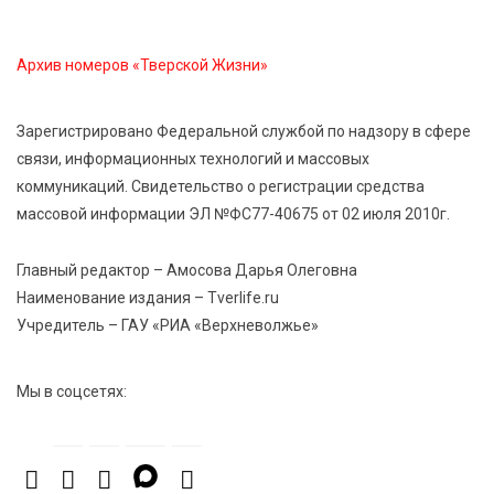
сельхозживотных
Архив номеров «Тверской Жизни»
6 Авг 2026 14:01
272
Мультфильм своими руками: в Твери дети сняли
Зарегистрировано Федеральной службой по надзору в сфере
ленту по мотивам басни «Карась»
связи, информационных технологий и массовых
коммуникаций. Свидетельство о регистрации средства
6 Авг 2026 13:38
397
массовой информации ЭЛ №ФС77-40675 от 02 июля 2010г.
Виталий Королев: Тверская область станет
спортивной столицей России
Главный редактор – Амосова Дарья Олеговна
Наименование издания – Tverlife.ru
Учредитель – ГАУ «РИА «Верхневолжье»
Мы в соцсетях: