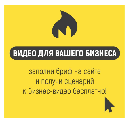
6 Авг 2026 16:01
217
Калининские футболисты представят Тверскую
область на всероссийском марафоне «Земля
спорта»
6 Авг 2026 15:48
503
Голубев проверил школы и детсады Зубцова к 1
сентября
6 Авг 2026 15:01
296
От Твери до Москвы: выставка художника
Владимира Васильева о героях СВО проходит в РГБ
6 Авг 2026 14:55
254
В Твери создали соединения для кормовых
добавок, повышающие продуктивность