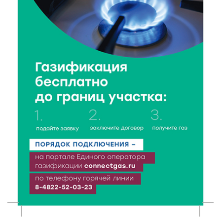
В Твери пройдёт дополнительный день приёма в
колледжи
6 Авг 2026 16:37
241
Исследование: ежемесячная смена категорий
кешбэка создает волны спроса
6 Авг 2026 16:28
362
Тверские «Романтики» покорили Витебск своей
хореографией
6 Авг 2026 16:08
423
Виталий Королев наградил строителей и
анонсировал новые проекты
6 Авг 2026 16:02
186
Объем выдачи ипотеки в России вырос на 38%