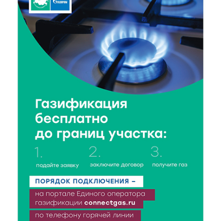
августа с пользой и драйвом
6 Авг 2026 08:40
151
Переменная облачность и кратковременный
дождь: что ждёт жителей Тверской области
сегодня
6 Авг 2026 08:10
215
В Твери открываются две масштабные выставки
известных художников
5 Авг 2026 23:02
404
В парке Твери прошла познавательная акция от
Госавтоинспекции
5 Авг 2026 22:02
388
Названы самые грамотные профессии по итогам