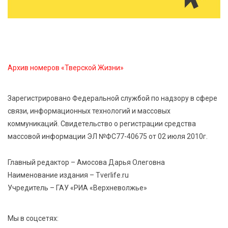
Виталий Королев: 58 пространств благоустроят в
Верхневолжье
5 Авг 2026 18:07
591
От Святого Августина до кислотных рейвов:
Архив номеров «Тверской Жизни»
необычная лекция об истории танцевальной
музыки
Зарегистрировано Федеральной службой по надзору в сфере
связи, информационных технологий и массовых
5 Авг 2026 17:07
453
коммуникаций. Свидетельство о регистрации средства
Завершается обустройство трассы
массовой информации ЭЛ №ФС77-40675 от 02 июля 2010г.
Витязи — Духовщина — Белый — Нелидово в
Тверской области
Главный редактор – Амосова Дарья Олеговна
Наименование издания – Tverlife.ru
5 Авг 2026 16:32
422
Учредитель – ГАУ «РИА «Верхневолжье»
«Зарядка со стражем порядка»: как в Нелидово
приобщают детей к здоровому образу жизни
Мы в соцсетях: