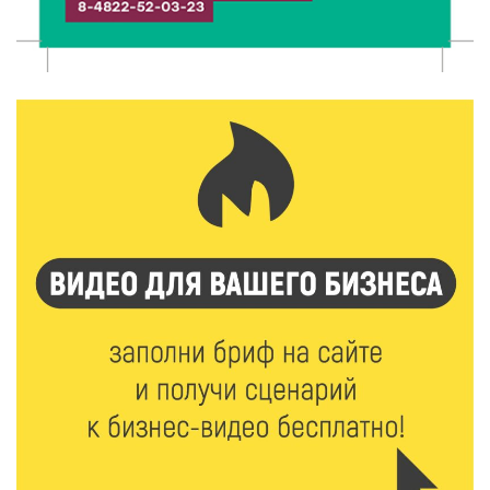
«Тотального диктанта»
5 Авг 2026 21:02
394
От детских площадок до спортивных арен: в
Калининском округе подвели итоги программы
поддержки местных инициатив
5 Авг 2026 20:02
306
Большая гонка на Волге: 8 августа Калязин станет
центром всероссийского велоспорта
5 Авг 2026 19:02
411
Туристический азарт и командный дух: в
Максатихинском округе завершился молодёжный
фестиваль
5 Авг 2026 18:42
375