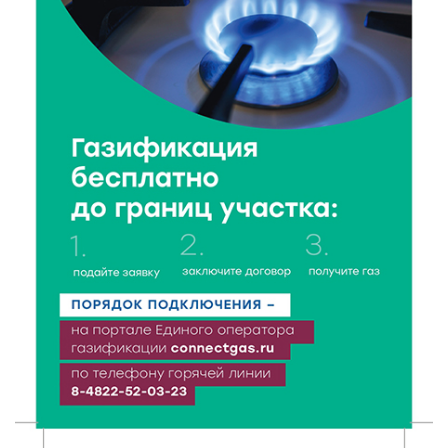
Владимир Васильев посетил СНТ в Твери
7 Авг 2026 14:02
113
Владимир Васильев получил удостоверение
кандидата в депутаты Госдумы IX созыва
7 Авг 2026 13:32
122
В Старице состоится бесплатный фестиваль
авиамоделей
7 Авг 2026 13:02
151
Как уберечься от клещей: рекомендации
Роспотребнадзора и текущая статистика
7 Авг 2026 12:36
188
От танцев до спорта: в Твери на семи площадках
пройдут праздничные мероприятия