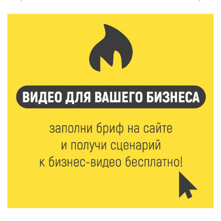
7 Авг 2026 12:32
133
Маткапитал в деле: свыше 1900 тверских семей
оплатили образование детей в 2026 году
7 Авг 2026 12:02
128
Ребёнок, жизнь, семья: жители Твери назвали
главные подарки в своей жизни
7 Авг 2026 11:44
154
Виталий Королев увеличил выплату контрактникам
до 2,5 миллиона рублей
7 Авг 2026 11:33
770
Новые профессии открывают тверичам путь к
карьерному росту