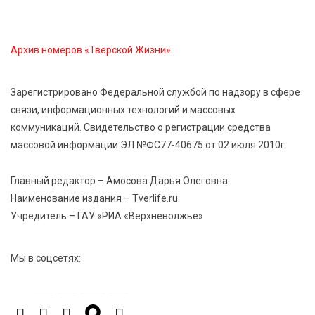
7 Авг 2026 11:32
170
Спрос растёт: жители других регионов активнее
Архив номеров «Тверской Жизни»
оформляют недвижимость в Тверской области
Зарегистрировано Федеральной службой по надзору в сфере
7 Авг 2026 11:17
86
связи, информационных технологий и массовых
Энергетики «Тверьэнерго» готовятся к ухудшению
коммуникаций. Свидетельство о регистрации средства
погодных условий
массовой информации ЭЛ №ФС77-40675 от 02 июля 2010г.
7 Авг 2026 11:01
142
Главный редактор – Амосова Дарья Олеговна
Оловянные солдатики и реликвии прошлого: что
Наименование издания – Tverlife.ru
можно увидеть на новой выставке в Торжке
Учредитель – ГАУ «РИА «Верхневолжье»
7 Авг 2026 10:59
221
Мы в соцсетях:
В Тверской области 7 августа ожидаются ливни,
грозы и сильный ветер