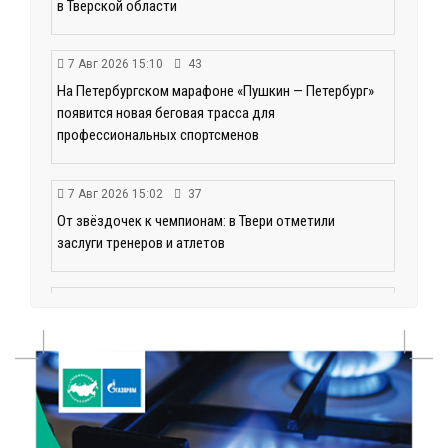
в Тверской области
7 Авг 2026 15:10
43
На Петербургском марафоне «Пушкин — Петербург»
появится новая беговая трасса для
профессиональных спортсменов
7 Авг 2026 15:02
37
От звёздочек к чемпионам: в Твери отметили
заслуги тренеров и атлетов
7 Авг 2026 14:46
40
Медицина стала самым популярным направлением у
абитуриентов в 2026 году
7 Авг 2026 14:31
88
От сортировки мусора до жилья для ветеранов СВО: