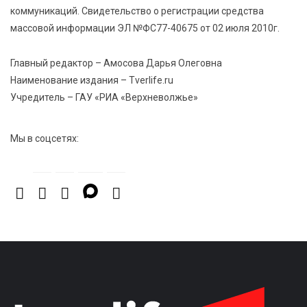
коммуникаций. Свидетельство о регистрации средства
7 Авг 2026 15:10
261
массовой информации ЭЛ №ФС77-40675 от 02 июля 2010г.
На Петербургском марафоне «Пушкин — Петербург»
появится новая беговая трасса для
Главный редактор – Амосова Дарья Олеговна
профессиональных спортсменов
Наименование издания – Tverlife.ru
Учредитель – ГАУ «РИА «Верхневолжье»
7 Авг 2026 15:02
1107
От звёздочек к чемпионам: в Твери отметили
Мы в соцсетях:
заслуги тренеров и атлетов