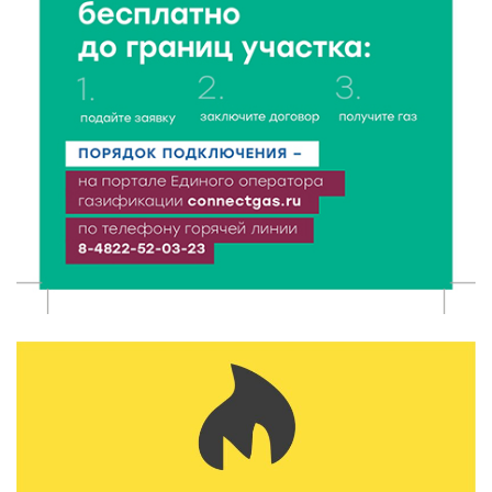
7 Авг 2026 18:01
232
День арбуза отметили ребята в Андреапольском
Доме культуры
7 Авг 2026 17:02
274
Названы первые победители программы «Земский
работник культуры» в Тверской области
7 Авг 2026 16:32
467
Без прав и лицензий: итоги проверки таксистов в
Твери
7 Авг 2026 16:02
434
Сладкая программа в Твери: дегустация мёда и
рассказ о жизни пчёл