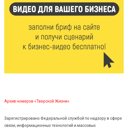
7 Авг 2026 15:41
234
Открыт набор на программу амбассадоров для
студентов российских вузов
7 Авг 2026 15:37
222
Жителям Тверской области напомнили об
опасности домашних заготовок
7 Авг 2026 15:32
302
Золотой век “Горьковки”: как А. М. Кузнецова
изменила библиотечную жизнь Верхневолжья
Архив номеров «Тверской Жизни»
7 Авг 2026 15:30
279
«Россети Центр» отремонтировали почти 270
трансформаторных подстанций и более 146 км ЛЭП
Зарегистрировано Федеральной службой по надзору в сфере
в Тверской области
связи, информационных технологий и массовых