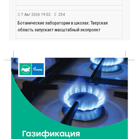
7 Авг 2026 19:02
254
Ботанические лаборатории в школах: Тверская
область запускает масштабный экопроект
7 Авг 2026 18:52
511
В Ржеве чествовали работников строительной
отрасли
7 Авг 2026 18:10
144
Зарядка со стражем порядка объединила детей в
«Чайке»
7 Авг 2026 18:02
345
В Нило-Столобенской пустыни началась
реставрация фасада исторической
Крестовоздвиженской церкви