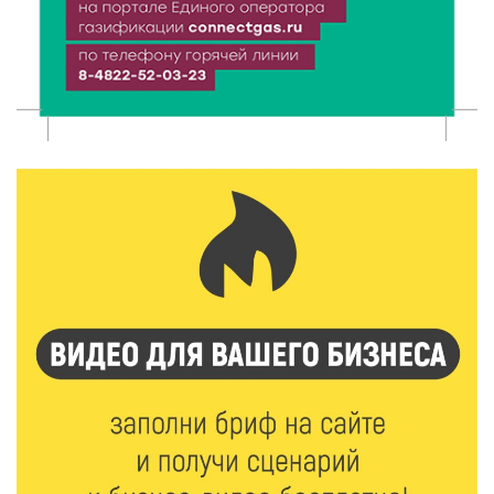
7 Авг 2026 15:30
123
«Россети Центр» отремонтировали почти 270
трансформаторных подстанций и более 146 км ЛЭП
в Тверской области
7 Авг 2026 15:10
113
На Петербургском марафоне «Пушкин — Петербург»
появится новая беговая трасса для
профессиональных спортсменов
7 Авг 2026 15:02
890
От звёздочек к чемпионам: в Твери отметили
заслуги тренеров и атлетов
7 Авг 2026 14:46
150
Медицина стала самым популярным направлением у