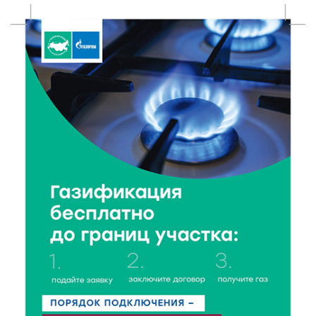
Твери
7 Авг 2026 16:02
223
Сладкая программа в Твери: дегустация мёда и
рассказ о жизни пчёл
7 Авг 2026 15:41
125
Открыт набор на программу амбассадоров для
студентов российских вузов
7 Авг 2026 15:37
129
Жителям Тверской области напомнили об
опасности домашних заготовок
7 Авг 2026 15:32
148
Золотой век “Горьковки”: как А. М. Кузнецова
изменила библиотечную жизнь Верхневолжья