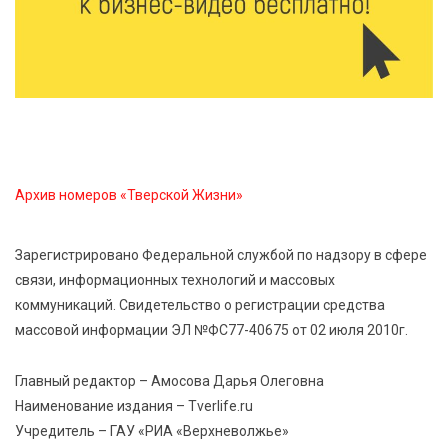
абитуриентов в 2026 году
7 Авг 2026 14:31
160
От сортировки мусора до жилья для ветеранов СВО:
Владимир Васильев посетил СНТ в Твери
7 Авг 2026 14:02
187
Архив номеров «Тверской Жизни»
Владимир Васильев получил удостоверение
кандидата в депутаты Госдумы IX созыва
Зарегистрировано Федеральной службой по надзору в сфере
связи, информационных технологий и массовых
7 Авг 2026 13:32
296
коммуникаций. Свидетельство о регистрации средства
В Старице состоится бесплатный фестиваль
массовой информации ЭЛ №ФС77-40675 от 02 июля 2010г.
авиамоделей
Главный редактор – Амосова Дарья Олеговна
7 Авг 2026 13:02
208
Наименование издания – Tverlife.ru
Как уберечься от клещей: рекомендации
Учредитель – ГАУ «РИА «Верхневолжье»
Роспотребнадзора и текущая статистика