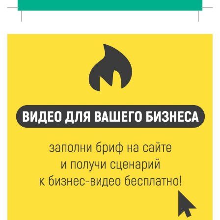
8 Авг 2026 14:23
313
Тверские экологи сняли на видео медвежий обед
8 Авг 2026 14:14
528
Виталий Королев запустил веловолну на Волге в
Калязине
8 Авг 2026 13:37
878
Чем удивит X Международный фестиваль «Калитка»
в 2026 году?
8 Авг 2026 12:37
467
Забыл вещи в транспорте? Рассказываем, что ждёт
пассажиров по новым правилам
8 Авг 2026 12:12
1307