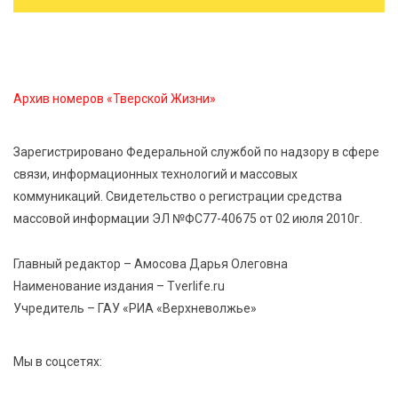
Более 40 миллионов на металлургию получил бизнес
Твери
8 Авг 2026 11:37
434
Архив номеров «Тверской Жизни»
От теории до практики: в детских лагерях Тверской
области проходят «Дни безопасности»
Зарегистрировано Федеральной службой по надзору в сфере
связи, информационных технологий и массовых
8 Авг 2026 10:37
420
коммуникаций. Свидетельство о регистрации средства
Арбуз без риска: на что обратить внимание при
покупке — советы Роскачества
массовой информации ЭЛ №ФС77-40675 от 02 июля 2010г.
Главный редактор – Амосова Дарья Олеговна
Наименование издания – Tverlife.ru
Учредитель – ГАУ «РИА «Верхневолжье»
Мы в соцсетях: