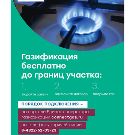
8 Авг 2026 17:17
571
Виталий Королев поздравил ветерана из Твери со
100-летием
8 Авг 2026 16:37
413
20 гектаров под борщевиком: в Вышневолоцком
округе выявили нарушения на сельхозучастке
8 Авг 2026 15:37
359
Светофор, ЮИДовцы и ГИБДД: в Ржевском округе
напомнили о важности дорожной дисциплины
8 Авг 2026 14:37
391
Педагог детского сада Святой Анны
Кашинской — лауреат всероссийского конкурса