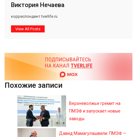
Виктория Нечаева
корреспондент tverlife.ru
View All Posts
Похожие записи
Верхневолжье гремит на
ПМЭФ и запускает новые
заводы
Давид Мамагулашвили: ПМЭФ —