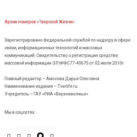
7 Авг 2026 20:02
381
Как питаться, чтобы мозг работал лучше:
рекомендации фитнес ‑ специалиста Александра
Архив номеров «Тверской Жизни»
Семина
Зарегистрировано Федеральной службой по надзору в сфере
7 Авг 2026 19:02
428
связи, информационных технологий и массовых
Ботанические лаборатории в школах: Тверская
коммуникаций. Свидетельство о регистрации средства
область запускает масштабный экопроект
массовой информации ЭЛ №ФС77-40675 от 02 июля 2010г.
7 Авг 2026 18:52
766
Главный редактор – Амосова Дарья Олеговна
В Ржеве чествовали работников строительной
Наименование издания – Tverlife.ru
отрасли
Учредитель – ГАУ «РИА «Верхневолжье»
7 Авг 2026 18:10
262
Мы в соцсетях:
Зарядка со стражем порядка объединила детей в
«Чайке»