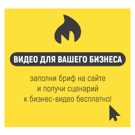
инспекторы ГИБДД напомнили школьникам
правила безопасности в автобусах
7 Авг 2026 22:32
329
Сотрудники УФСИН по Тверской области
поддержали Всероссийскую акцию ко Дню
физкультурника
7 Авг 2026 22:02
342
Новые правила РЖД: пассажиров начнут
информировать об изменениях маршрута в
цифровом формате
7 Авг 2026 21:02
463
Социальный фонд РФ представил актуальные
данные о численности пенсионеров