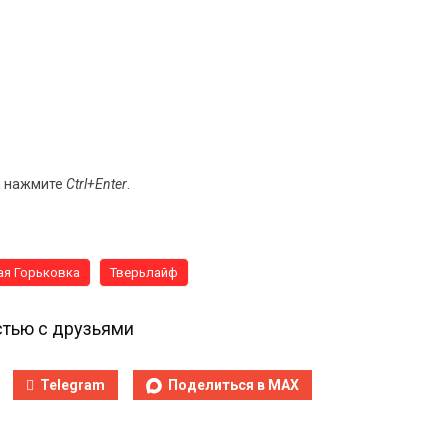
и нажмите
Ctrl+Enter
.
ая Горьковка
Тверьлайф
тью с друзьями
Telegram
Поделиться в MAX