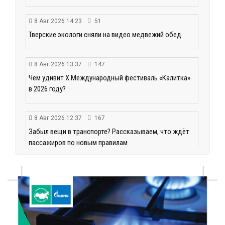
8 Авг 2026 14:23
51
Тверские экологи сняли на видео медвежий обед
8 Авг 2026 13:37
147
Чем удивит X Международный фестиваль «Калитка»
в 2026 году?
8 Авг 2026 12:37
167
Забыл вещи в транспорте? Рассказываем, что ждёт
пассажиров по новым правилам
8 Авг 2026 11:37
238
От теории до практики: в детских лагерях Тверской
области проходят «Дни безопасности»