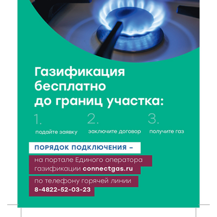
8 Авг 2026 10:37
162
Арбуз без риска: на что обратить внимание при
покупке — советы Роскачества
8 Авг 2026 09:18
160
«Эстафету чемпионов» провели на площади
Оленинского Дома культуры
8 Авг 2026 07:58
236
В Нелидово открылся бассейн
8 Авг 2026 05:02
245
В Тверской области провели Арбузный книжный
день
7 Авг 2026 23:02
315
В Тверской области стартовала четвертая смена: