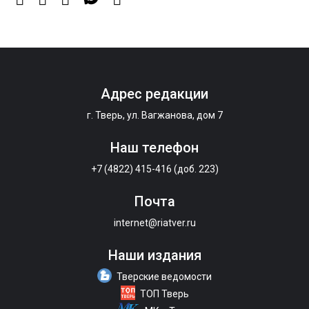
7 Авг 2026 18:02
537
В Нило-Столобенской пустыни началась
реставрация фасада исторической
Крестовоздвиженской церкви
Адрес редакции
7 Авг 2026 18:01
373
г. Тверь, ул. Вагжанова, дом 7
День арбуза отметили ребята в Андреапольском
Доме культуры
Наш телефон
+7 (4822) 415-416 (доб. 223)
Почта
internet@riatver.ru
Наши издания
Тверские ведомости
ТОП Тверь