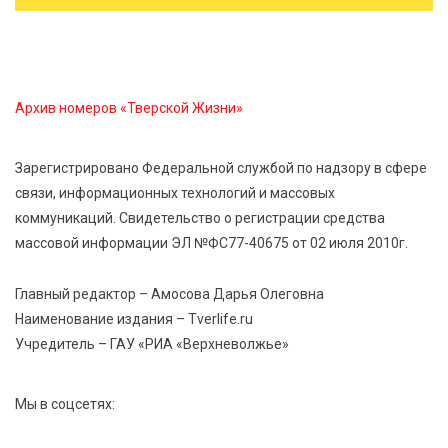
6 Авг 2026 23:07
434
От ливней к ясным дням: как изменится погода в
Твери в начале августа
Архив номеров «Тверской Жизни»
6 Авг 2026 22:02
412
Зарегистрировано Федеральной службой по надзору в сфере
В Твери прошла акция «Светлячок»: как сделать
связи, информационных технологий и массовых
ребенка видимым для водителей в любую погоду
коммуникаций. Свидетельство о регистрации средства
массовой информации ЭЛ №ФС77-40675 от 02 июля 2010г.
6 Авг 2026 21:15
360
Водителям региона напоминают о правилах
Главный редактор – Амосова Дарья Олеговна
перевозки детей в машине
Наименование издания – Tverlife.ru
Учредитель – ГАУ «РИА «Верхневолжье»
Мы в соцсетях: