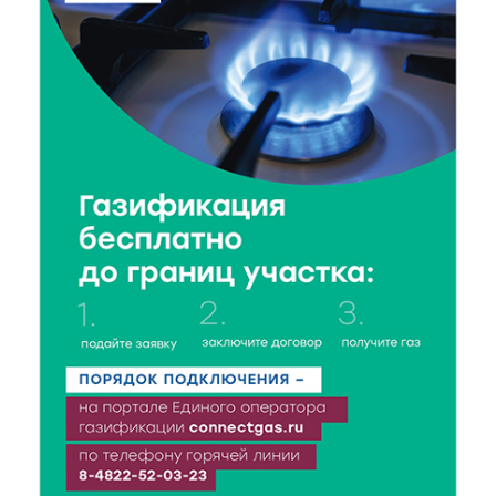
7 Авг 2026 11:17
60
Энергетики «Тверьэнерго» готовятся к ухудшению
погодных условий
7 Авг 2026 11:01
129
Оловянные солдатики и реликвии прошлого: что
можно увидеть на новой выставке в Торжке
7 Авг 2026 10:59
208
В Тверской области 7 августа ожидаются ливни,
грозы и сильный ветер
7 Авг 2026 10:56
104
Юные таланты Твери могут вписать свои семьи в
историю России