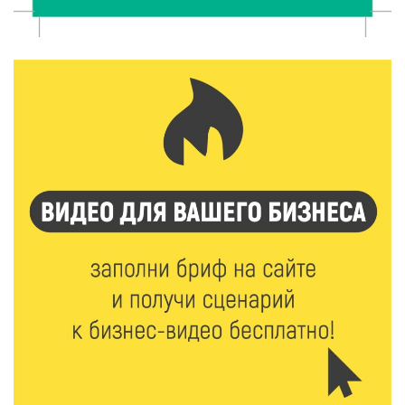
7 Авг 2026 10:32
150
«Сказки леса» в Кимрах: новая выставка
раскрывает красоту заповедных уголков России
7 Авг 2026 10:02
118
День физкультурника в Тверской области: где и
какие спортивные события пройдут в выходные
7 Авг 2026 09:32
203
“Посольство Дружбы” стартовало в Твери:
школьники из Твери и Палестины объединились
ради диалога культур
7 Авг 2026 09:02
191
От зарядки до ПДД: как в Твери детям прививают
здоровый образ жизни и навыки дорожной
безопасности