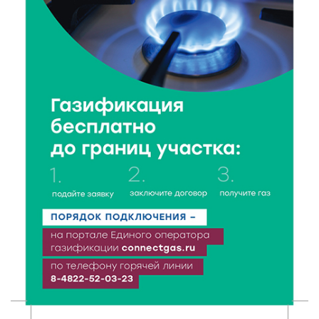
8 Авг 2026 10:37
148
Арбуз без риска: на что обратить внимание при
покупке — советы Роскачества
8 Авг 2026 09:18
149
«Эстафету чемпионов» провели на площади
Оленинского Дома культуры
8 Авг 2026 07:58
221
В Нелидово открылся бассейн
8 Авг 2026 05:02
234
В Тверской области провели Арбузный книжный
день
7 Авг 2026 23:02
304
В Тверской области стартовала четвертая смена: