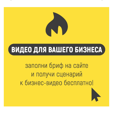
инспекторы ГИБДД напомнили школьникам
правила безопасности в автобусах
7 Авг 2026 22:32
316
Сотрудники УФСИН по Тверской области
поддержали Всероссийскую акцию ко Дню
физкультурника
7 Авг 2026 22:02
326
Новые правила РЖД: пассажиров начнут
информировать об изменениях маршрута в
цифровом формате
7 Авг 2026 21:02
463
Социальный фонд РФ представил актуальные
данные о численности пенсионеров