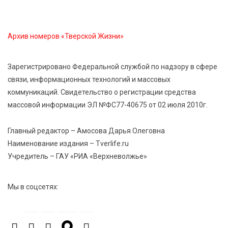
7 Авг 2026 20:02
367
Как питаться, чтобы мозг работал лучше:
рекомендации фитнес ‑ специалиста Александра
Архив номеров «Тверской Жизни»
Семина
Зарегистрировано Федеральной службой по надзору в сфере
7 Авг 2026 19:02
414
связи, информационных технологий и массовых
Ботанические лаборатории в школах: Тверская
коммуникаций. Свидетельство о регистрации средства
область запускает масштабный экопроект
массовой информации ЭЛ №ФС77-40675 от 02 июля 2010г.
7 Авг 2026 18:52
753
Главный редактор – Амосова Дарья Олеговна
В Ржеве чествовали работников строительной
Наименование издания – Tverlife.ru
отрасли
Учредитель – ГАУ «РИА «Верхневолжье»
7 Авг 2026 18:10
248
Мы в соцсетях:
Зарядка со стражем порядка объединила детей в
«Чайке»