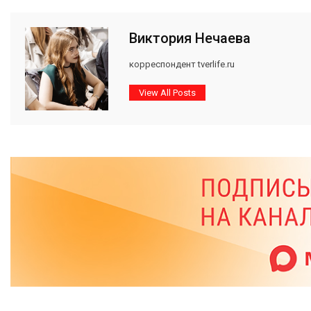
Виктория Нечаева
корреспондент tverlife.ru
View All Posts