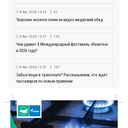
8 Авг 2026 14:23
51
Тверские экологи сняли на видео медвежий обед
8 Авг 2026 13:37
135
Чем удивит X Международный фестиваль «Калитка»
в 2026 году?
8 Авг 2026 12:37
167
Забыл вещи в транспорте? Рассказываем, что ждёт
пассажиров по новым правилам
8 Авг 2026 11:37
227
От теории до практики: в детских лагерях Тверской
области проходят «Дни безопасности»