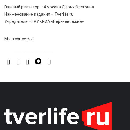
Главный редактор – Амосова Дарья Олеговна
8 Авг 2026 20:37
570
Наименование издания – Tverlife.ru
В Твери росгвардейцы отметили День
Учредитель – ГАУ «РИА «Верхневолжье»
физкультурника турниром по настольному теннису
Мы в соцсетях: