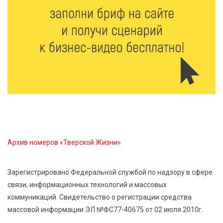
воспринимают как временную меру
9 Авг 2026 12:12
689
Бологовские школьники доказали чистоту воздуха
в парке
9 Авг 2026 11:13
359
Гигиена и безопасность: простые меры против
паразитарных заболеваний у детей
Архив номеров «Тверской Жизни»
9 Авг 2026 10:10
2718
Тверские пенсионеры скажут «спасибо» интернету
Зарегистрировано Федеральной службой по надзору в сфере
связи, информационных технологий и массовых
9 Авг 2026 09:19
652
коммуникаций. Свидетельство о регистрации средства
Виталий Королев поблагодарил волонтёров-
массовой информации ЭЛ №ФС77-40675 от 02 июля 2010г.
медиков за их добрые сердца