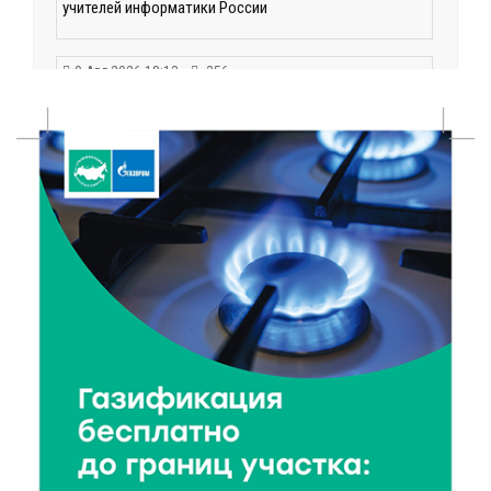
учителей информатики России
9 Авг 2026 18:13
356
Капитальный ремонт моста через Донховку в
Конаково: работы идут высокими темпами
9 Авг 2026 17:13
358
Комфортная городская среда: в Бежецке
благоустраивают территорию у памятника семье
Гумилёвых-Ахматовой
9 Авг 2026 16:13
311
Ткань с душой: Надежда Баринова раскрыла
секреты повседневного костюма тверской
крестьянки
9 Авг 2026 15:13
327