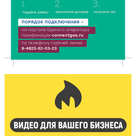
Природное наследие Верхневолжья: где в Тверской
области берегут первозданную красоту?
9 Авг 2026 14:19
1465
Тверские компании могут получить грант до 30 млн
рублей
9 Авг 2026 14:13
301
Вышневолоцкий музей раскроет малоизвестные
страницы биографии Муслима Магомаева
9 Авг 2026 13:13
450
Поддержка и знания: в Рамешках обсудили
тонкости грудного вскармливания
9 Авг 2026 12:13
372
От проекта к проекту: в Твери самозанятость чаще