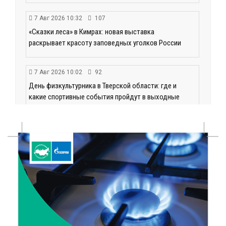
7 Авг 2026 10:32
107
«Сказки леса» в Кимрах: новая выставка
раскрывает красоту заповедных уголков России
7 Авг 2026 10:02
92
День физкультурника в Тверской области: где и
какие спортивные события пройдут в выходные
7 Авг 2026 09:32
136
“Посольство Дружбы” стартовало в Твери:
школьники из Твери и Палестины объединились
ради диалога культур
7 Авг 2026 09:02
152
От зарядки до ПДД: как в Твери детям прививают
здоровый образ жизни и навыки дорожной