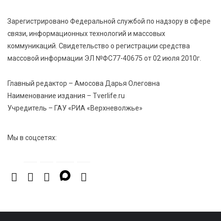
6 Авг 2026 17:01
350
Зарегистрировано Федеральной службой по надзору в сфере
День рождения Светофора: в детском саду № 6
связи, информационных технологий и массовых
прошел необычный урок безопасности
коммуникаций. Свидетельство о регистрации средства
массовой информации ЭЛ №ФС77-40675 от 02 июля 2010г.
6 Авг 2026 16:41
510
В Твери пройдёт дополнительный день приёма в
Главный редактор – Амосова Дарья Олеговна
колледжи
Наименование издания – Tverlife.ru
Учредитель – ГАУ «РИА «Верхневолжье»
Мы в соцсетях: