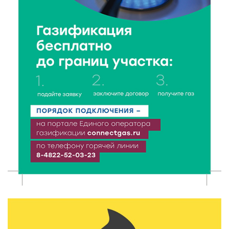
безопасности
6 Авг 2026 23:07
384
От ливней к ясным дням: как изменится погода в
Твери в начале августа
6 Авг 2026 22:02
375
В Твери прошла акция «Светлячок»: как сделать
ребенка видимым для водителей в любую погоду
6 Авг 2026 21:15
314
Водителям региона напоминают о правилах
перевозки детей в машине
6 Авг 2026 21:01
353
Триумф на воде: Тверская область взяла 13 медалей
и командный зачёт первенства России по гребле