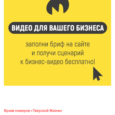
6 Авг 2026 20:01
517
Тверские школьники покорили Дальний Восток:
итоги смены в ВДЦ «Океан»
6 Авг 2026 19:01
532
Забота о пациентах и врачах: в ГКБ №7 стало ещё
комфортнее
6 Авг 2026 18:18
373
Большие деньги для большой модернизации
тверских заводов
6 Авг 2026 18:01
290
«Дух больших побед»: глава спорткомитета оценил
состояние СШОР по гребле в Твери
Архив номеров «Тверской Жизни»