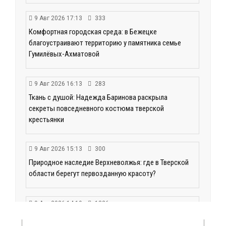
9 Авг 2026 17:13
333
Комфортная городская среда: в Бежецке
благоустраивают территорию у памятника семье
Гумилёвых-Ахматовой
9 Авг 2026 16:13
283
Ткань с душой: Надежда Баринова раскрыла
секреты повседневного костюма тверской
крестьянки
9 Авг 2026 15:13
300
Природное наследие Верхневолжья: где в Тверской
области берегут первозданную красоту?
9 Авг 2026 14:19
1326
Тверские компании могут получить грант до 30 млн