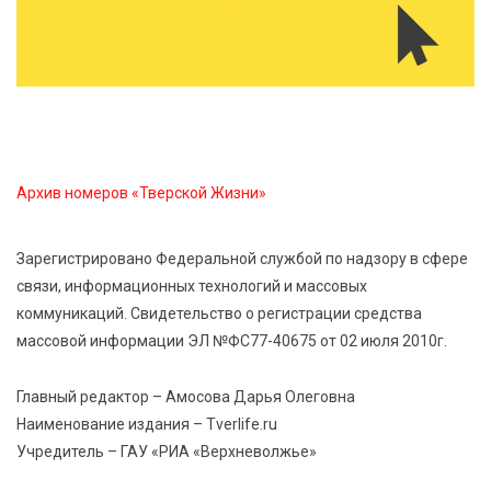
8 Авг 2026 19:37
599
Когда тренироваться в жару: тренер дал чёткие
рекомендации по безопасным занятиям на улице
8 Авг 2026 18:37
562
Дороги становятся лучше: в Калининском округе
продолжается масштабный ремонт
Архив номеров «Тверской Жизни»
8 Авг 2026 17:37
1118
Зарегистрировано Федеральной службой по надзору в сфере
Защита с первых дней: почему так важна
связи, информационных технологий и массовых
вакцинация новорождённых
коммуникаций. Свидетельство о регистрации средства
массовой информации ЭЛ №ФС77-40675 от 02 июля 2010г.
8 Авг 2026 17:17
1015
Виталий Королев поздравил ветерана из Твери со
Главный редактор – Амосова Дарья Олеговна
100-летием
Наименование издания – Tverlife.ru
Учредитель – ГАУ «РИА «Верхневолжье»