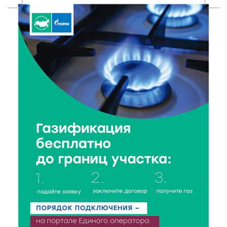
рублей
9 Авг 2026 14:13
287
Вышневолоцкий музей раскроет малоизвестные
страницы биографии Муслима Магомаева
9 Авг 2026 13:13
424
Поддержка и знания: в Рамешках обсудили
тонкости грудного вскармливания
9 Авг 2026 12:13
345
От проекта к проекту: в Твери самозанятость чаще
воспринимают как временную меру
9 Авг 2026 12:12
603
Бологовские школьники доказали чистоту воздуха
в парке