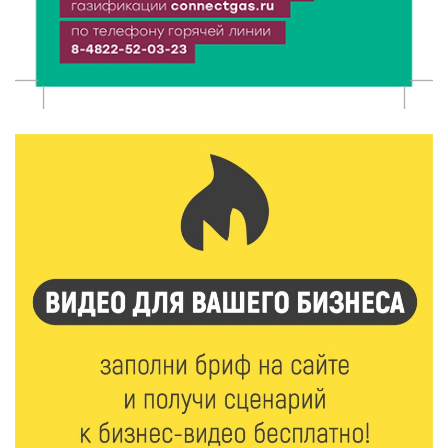
9 Авг 2026 11:13
334
Гигиена и безопасность: простые меры против
паразитарных заболеваний у детей
9 Авг 2026 10:10
2226
Тверские пенсионеры скажут «спасибо» интернету
9 Авг 2026 09:19
603
Виталий Королев поблагодарил волонтёров-
медиков за их добрые сердца
8 Авг 2026 20:37
546
В Твери росгвардейцы отметили День
физкультурника турниром по настольному теннису