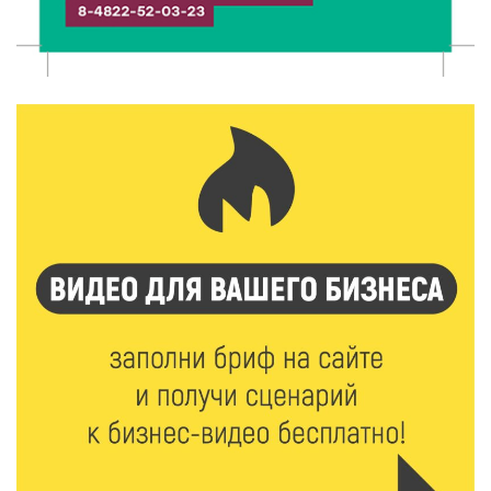
7 Авг 2026 16:32
467
Без прав и лицензий: итоги проверки таксистов в
Твери
7 Авг 2026 16:02
434
Сладкая программа в Твери: дегустация мёда и
рассказ о жизни пчёл
7 Авг 2026 15:41
234
Открыт набор на программу амбассадоров для
студентов российских вузов
7 Авг 2026 15:37
222
Жителям Тверской области напомнили об
опасности домашних заготовок