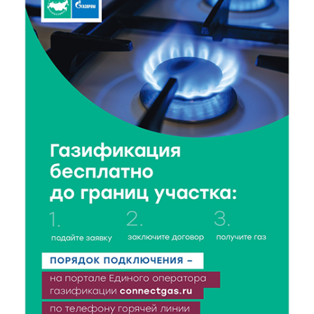
7 Авг 2026 18:10
144
Зарядка со стражем порядка объединила детей в
«Чайке»
7 Авг 2026 18:02
345
В Нило-Столобенской пустыни началась
реставрация фасада исторической
Крестовоздвиженской церкви
7 Авг 2026 18:01
232
День арбуза отметили ребята в Андреапольском
Доме культуры
7 Авг 2026 17:02
274
Названы первые победители программы «Земский
работник культуры» в Тверской области