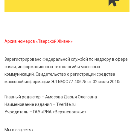
7 Авг 2026 15:32
302
Золотой век “Горьковки”: как А. М. Кузнецова
изменила библиотечную жизнь Верхневолжья
Архив номеров «Тверской Жизни»
7 Авг 2026 15:30
279
«Россети Центр» отремонтировали почти 270
трансформаторных подстанций и более 146 км ЛЭП
Зарегистрировано Федеральной службой по надзору в сфере
в Тверской области
связи, информационных технологий и массовых
коммуникаций. Свидетельство о регистрации средства
7 Авг 2026 15:10
261
массовой информации ЭЛ №ФС77-40675 от 02 июля 2010г.
На Петербургском марафоне «Пушкин — Петербург»
появится новая беговая трасса для
Главный редактор – Амосова Дарья Олеговна
профессиональных спортсменов
Наименование издания – Tverlife.ru
Учредитель – ГАУ «РИА «Верхневолжье»
7 Авг 2026 15:02
1107
От звёздочек к чемпионам: в Твери отметили
Мы в соцсетях:
заслуги тренеров и атлетов