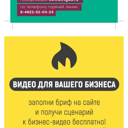
Тверские компании могут получить грант до 30 млн
рублей
9 Авг 2026 14:13
301
Вышневолоцкий музей раскроет малоизвестные
страницы биографии Муслима Магомаева
9 Авг 2026 13:13
450
Поддержка и знания: в Рамешках обсудили
тонкости грудного вскармливания
9 Авг 2026 12:13
372
От проекта к проекту: в Твери самозанятость чаще
воспринимают как временную меру
9 Авг 2026 12:12
689
Бологовские школьники доказали чистоту воздуха