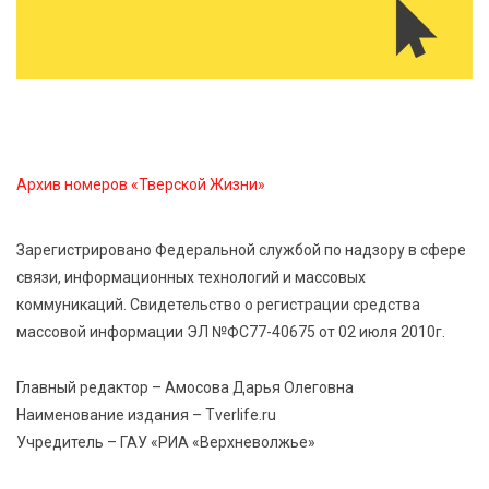
в парке
9 Авг 2026 11:13
359
Гигиена и безопасность: простые меры против
паразитарных заболеваний у детей
Архив номеров «Тверской Жизни»
9 Авг 2026 10:10
2718
Тверские пенсионеры скажут «спасибо» интернету
Зарегистрировано Федеральной службой по надзору в сфере
связи, информационных технологий и массовых
9 Авг 2026 09:19
652
коммуникаций. Свидетельство о регистрации средства
Виталий Королев поблагодарил волонтёров-
массовой информации ЭЛ №ФС77-40675 от 02 июля 2010г.
медиков за их добрые сердца
Главный редактор – Амосова Дарья Олеговна
8 Авг 2026 20:37
570
Наименование издания – Tverlife.ru
В Твери росгвардейцы отметили День
Учредитель – ГАУ «РИА «Верхневолжье»
физкультурника турниром по настольному теннису