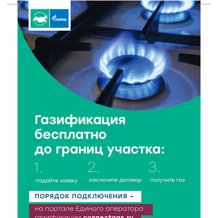
9 Авг 2026 17:13
358
Комфортная городская среда: в Бежецке
благоустраивают территорию у памятника семье
Гумилёвых-Ахматовой
9 Авг 2026 16:13
311
Ткань с душой: Надежда Баринова раскрыла
секреты повседневного костюма тверской
крестьянки
9 Авг 2026 15:13
327
Природное наследие Верхневолжья: где в Тверской
области берегут первозданную красоту?
9 Авг 2026 14:19
1465