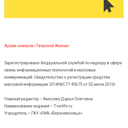
8 Авг 2026 07:58
340
В Нелидово открылся бассейн
8 Авг 2026 05:02
331
В Тверской области провели Арбузный книжный
Архив номеров «Тверской Жизни»
день
Зарегистрировано Федеральной службой по надзору в сфере
7 Авг 2026 23:02
404
связи, информационных технологий и массовых
В Тверской области стартовала четвертая смена:
коммуникаций. Свидетельство о регистрации средства
инспекторы ГИБДД напомнили школьникам
правила безопасности в автобусах
массовой информации ЭЛ №ФС77-40675 от 02 июля 2010г.
Главный редактор – Амосова Дарья Олеговна
Наименование издания – Tverlife.ru
Учредитель – ГАУ «РИА «Верхневолжье»