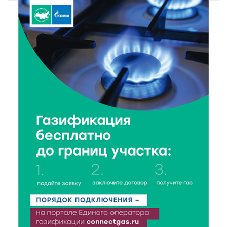
Тверские экологи сняли на видео медвежий обед
8 Авг 2026 14:14
199
Виталий Королев запустил веловолну на Волге в
Калязине
8 Авг 2026 13:37
432
Чем удивит X Международный фестиваль «Калитка»
в 2026 году?
8 Авг 2026 12:37
238
Забыл вещи в транспорте? Рассказываем, что ждёт
пассажиров по новым правилам
8 Авг 2026 12:12
616
Более 40 миллионов на металлургию получил бизнес
Твери