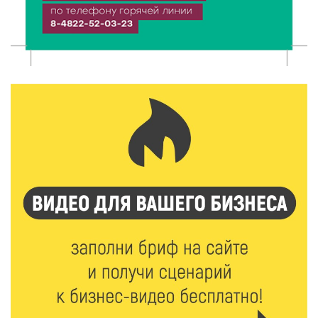
8 Авг 2026 11:37
307
От теории до практики: в детских лагерях Тверской
области проходят «Дни безопасности»
8 Авг 2026 10:37
264
Арбуз без риска: на что обратить внимание при
покупке — советы Роскачества
8 Авг 2026 10:21
336
Виталий Королев рассказал о доступном спорте
для жителей Верхневолжья
8 Авг 2026 09:18
245
«Эстафету чемпионов» провели на площади
Оленинского Дома культуры