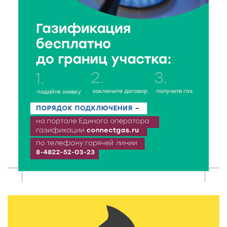
Когда тренироваться в жару: тренер дал чёткие
рекомендации по безопасным занятиям на улице
8 Авг 2026 18:37
348
Дороги становятся лучше: в Калининском округе
продолжается масштабный ремонт
8 Авг 2026 17:37
653
Защита с первых дней: почему так важна
вакцинация новорождённых
8 Авг 2026 17:17
600
Виталий Королев поздравил ветерана из Твери со
100-летием
8 Авг 2026 16:37
413