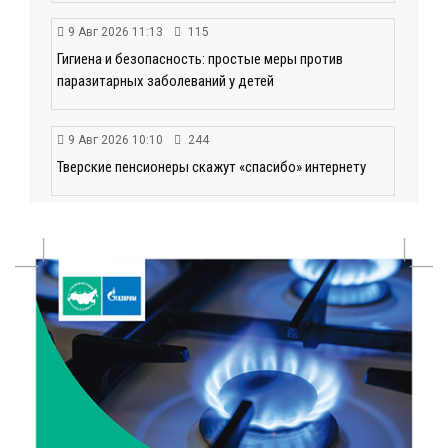
9 Авг 2026 11:13
115
Гигиена и безопасность: простые меры против
паразитарных заболеваний у детей
9 Авг 2026 10:10
244
Тверские пенсионеры скажут «спасибо» интернету
9 Авг 2026 09:19
77
Виталий Королев поблагодарил волонтёров-
медиков за их добрые сердца
8 Авг 2026 20:37
350
В Твери росгвардейцы отметили День
физкультурника турниром по настольному теннису
8 Авг 2026 19:37
417