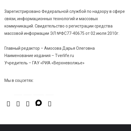
Зарегистрировано Федеральной службой по надзору в сфере
8 Авг 2026 13:37
931
связи, информационных технологий и массовых
Чем удивит X Международный фестиваль «Калитка»
коммуникаций. Свидетельство о регистрации средства
в 2026 году?
массовой информации ЭЛ №ФС77-40675 от 02 июля 2010г.
Главный редактор – Амосова Дарья Олеговна
Наименование издания – Tverlife.ru
Учредитель – ГАУ «РИА «Верхневолжье»
Мы в соцсетях: