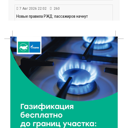
7 Авг 2026 22:02
260
Новые правила РЖД: пассажиров начнут
информировать об изменениях маршрута в
цифровом формате
7 Авг 2026 21:02
377
Социальный фонд РФ представил актуальные
данные о численности пенсионеров
7 Авг 2026 20:02
309
Как питаться, чтобы мозг работал лучше:
рекомендации фитнес ‑ специалиста Александра
Семина
7 Авг 2026 19:02
316
Ботанические лаборатории в школах: Тверская
область запускает масштабный экопроект