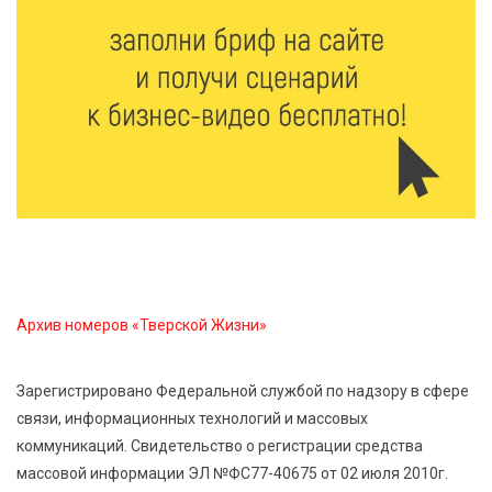
Доме культуры
7 Авг 2026 17:02
360
Названы первые победители программы «Земский
работник культуры» в Тверской области
7 Авг 2026 16:32
609
Без прав и лицензий: итоги проверки таксистов в
Твери
7 Авг 2026 16:02
584
Архив номеров «Тверской Жизни»
Сладкая программа в Твери: дегустация мёда и
рассказ о жизни пчёл
Зарегистрировано Федеральной службой по надзору в сфере
связи, информационных технологий и массовых
7 Авг 2026 15:41
296
коммуникаций. Свидетельство о регистрации средства
Открыт набор на программу амбассадоров для
массовой информации ЭЛ №ФС77-40675 от 02 июля 2010г.
студентов российских вузов