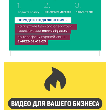
7 Авг 2026 18:52
645
В Ржеве чествовали работников строительной
отрасли
7 Авг 2026 18:10
210
Зарядка со стражем порядка объединила детей в
«Чайке»
7 Авг 2026 18:02
481
В Нило-Столобенской пустыни началась
реставрация фасада исторической
Крестовоздвиженской церкви
7 Авг 2026 18:01
322
День арбуза отметили ребята в Андреапольском