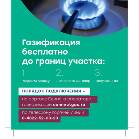
Калязине
8 Авг 2026 13:37
639
Чем удивит X Международный фестиваль «Калитка»
в 2026 году?
8 Авг 2026 12:37
353
Забыл вещи в транспорте? Рассказываем, что ждёт
пассажиров по новым правилам
8 Авг 2026 12:12
1177
Более 40 миллионов на металлургию получил бизнес
Твери
8 Авг 2026 11:37
384
От теории до практики: в детских лагерях Тверской
области проходят «Дни безопасности»