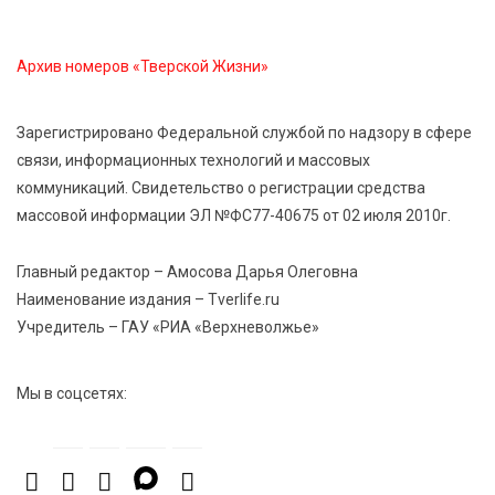
8 Авг 2026 05:02
414
В Тверской области провели Арбузный книжный
Архив номеров «Тверской Жизни»
день
Зарегистрировано Федеральной службой по надзору в сфере
7 Авг 2026 23:02
535
связи, информационных технологий и массовых
В Тверской области стартовала четвертая смена:
коммуникаций. Свидетельство о регистрации средства
инспекторы ГИБДД напомнили школьникам
правила безопасности в автобусах
массовой информации ЭЛ №ФС77-40675 от 02 июля 2010г.
Главный редактор – Амосова Дарья Олеговна
Наименование издания – Tverlife.ru
Учредитель – ГАУ «РИА «Верхневолжье»
Мы в соцсетях: