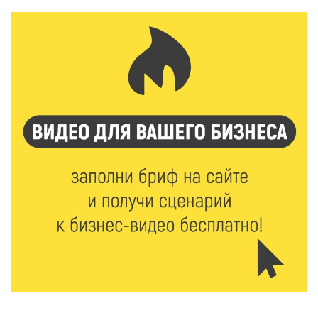
8 Авг 2026 10:37
372
Арбуз без риска: на что обратить внимание при
покупке — советы Роскачества
8 Авг 2026 10:21
741
Виталий Королев рассказал о доступном спорте
для жителей Верхневолжья
8 Авг 2026 09:18
355
«Эстафету чемпионов» провели на площади
Оленинского Дома культуры
8 Авг 2026 07:58
442
В Нелидово открылся бассейн