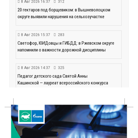
8 Авг 2026 16:37
312
20 гектаров под борщевиком: в Вышневолоцком
округе выявили нарушения на сельхозучастке
8 Авг 2026 15:37
283
Светофор, ЮИДовцы и ГИБДД: в Ржевском округе
напомнили о важности дорожной дисциплины
8 Авг 2026 14:37
325
Педагог детского сада Святой Анны
Кашинской — лауреат всероссийского конкурса
8 Авг 2026 14:23
243
Тверские экологи сняли на видео медвежий обед
8 Авг 2026 14:14
409
Виталий Королев запустил веловолну на Волге в