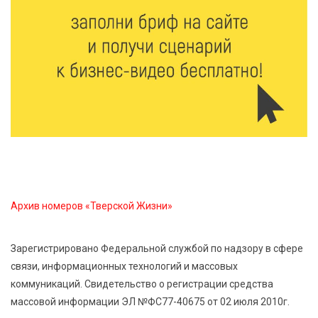
8 Авг 2026 09:18
368
«Эстафету чемпионов» провели на площади
Оленинского Дома культуры
8 Авг 2026 07:58
455
В Нелидово открылся бассейн
8 Авг 2026 05:02
441
В Тверской области провели Арбузный книжный
Архив номеров «Тверской Жизни»
день
Зарегистрировано Федеральной службой по надзору в сфере
7 Авг 2026 23:02
548
связи, информационных технологий и массовых
В Тверской области стартовала четвертая смена:
коммуникаций. Свидетельство о регистрации средства
инспекторы ГИБДД напомнили школьникам
правила безопасности в автобусах
массовой информации ЭЛ №ФС77-40675 от 02 июля 2010г.