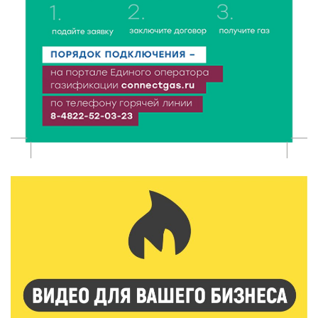
пассажиров по новым правилам
8 Авг 2026 12:12
1218
Более 40 миллионов на металлургию получил бизнес
Твери
8 Авг 2026 11:37
409
От теории до практики: в детских лагерях Тверской
области проходят «Дни безопасности»
8 Авг 2026 10:37
383
Арбуз без риска: на что обратить внимание при
покупке — советы Роскачества
8 Авг 2026 10:21
847
Виталий Королев рассказал о доступном спорте
для жителей Верхневолжья