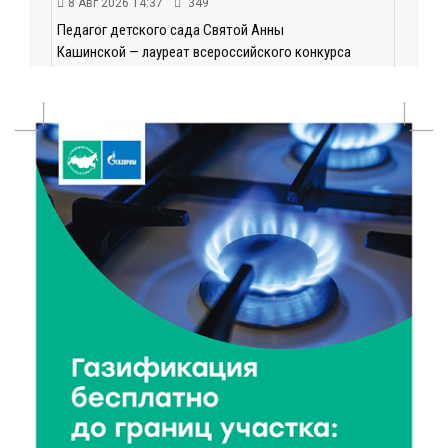
8 Авг 2026 14:37
349
Педагог детского сада Святой Анны
Кашинской — лауреат всероссийского конкурса
8 Авг 2026 14:23
283
Тверские экологи сняли на видео медвежий обед
8 Авг 2026 14:14
432
Виталий Королев запустил веловолну на Волге в
Калязине
8 Авг 2026 13:37
712
Чем удивит X Международный фестиваль «Калитка»
в 2026 году?
8 Авг 2026 12:37
408
Забыл вещи в транспорте? Рассказываем, что ждёт