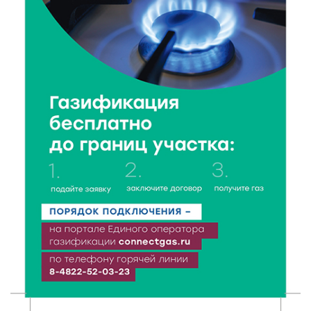
7 Авг 2026 19:02
186
Ботанические лаборатории в школах: Тверская
область запускает масштабный экопроект
7 Авг 2026 18:52
394
В Ржеве чествовали работников строительной
отрасли
7 Авг 2026 18:10
117
Зарядка со стражем порядка объединила детей в
«Чайке»
7 Авг 2026 18:02
305
В Нило-Столобенской пустыни началась
реставрация фасада исторической
Крестовоздвиженской церкви