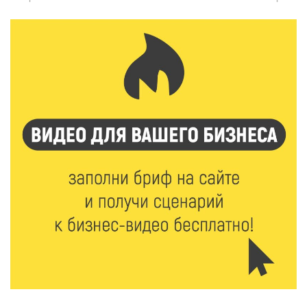
7 Авг 2026 18:01
152
День арбуза отметили ребята в Андреапольском
Доме культуры
7 Авг 2026 17:02
194
Названы первые победители программы «Земский
работник культуры» в Тверской области
7 Авг 2026 16:32
340
Без прав и лицензий: итоги проверки таксистов в
Твери
7 Авг 2026 16:02
304
Сладкая программа в Твери: дегустация мёда и
рассказ о жизни пчёл
7 Авг 2026 15:41
166