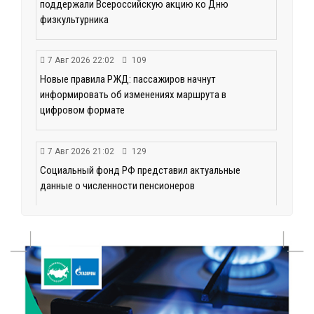
поддержали Всероссийскую акцию ко Дню
физкультурника
7 Авг 2026 22:02
109
Новые правила РЖД: пассажиров начнут
информировать об изменениях маршрута в
цифровом формате
7 Авг 2026 21:02
129
Социальный фонд РФ представил актуальные
данные о численности пенсионеров
7 Авг 2026 20:02
159
Как питаться, чтобы мозг работал лучше:
рекомендации фитнес ‑ специалиста Александра
Семина