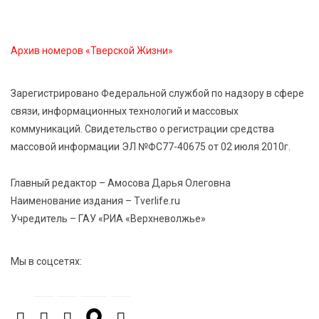
Открыт набор на программу амбассадоров для
студентов российских вузов
Архив номеров «Тверской Жизни»
7 Авг 2026 15:37
170
Жителям Тверской области напомнили об
Зарегистрировано Федеральной службой по надзору в сфере
опасности домашних заготовок
связи, информационных технологий и массовых
коммуникаций. Свидетельство о регистрации средства
массовой информации ЭЛ №ФС77-40675 от 02 июля 2010г.
7 Авг 2026 15:32
188
Золотой век “Горьковки”: как А. М. Кузнецова
изменила библиотечную жизнь Верхневолжья
Главный редактор – Амосова Дарья Олеговна
Наименование издания – Tverlife.ru
Учредитель – ГАУ «РИА «Верхневолжье»
7 Авг 2026 15:30
166
«Россети Центр» отремонтировали почти 270
трансформаторных подстанций и более 146 км ЛЭП
Мы в соцсетях:
в Тверской области
7 Авг 2026 15:10
195