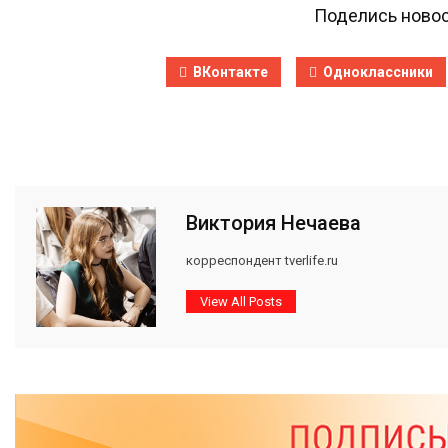
Поделись новос
ВКонтакте
Одноклассники
Виктория Нечаева
корреспондент tverlife.ru
View All Posts