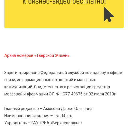
7 Авг 2026 12:02
144
Ребёнок, жизнь, семья: жители Твери назвали
главные подарки в своей жизни
7 Авг 2026 11:44
233
Виталий Королев увеличил выплату контрактникам
до 2,5 миллиона рублей
Архив номеров «Тверской Жизни»
7 Авг 2026 11:33
909
Зарегистрировано Федеральной службой по надзору в сфере
Новые профессии открывают тверичам путь к
связи, информационных технологий и массовых
карьерному росту
коммуникаций. Свидетельство о регистрации средства
массовой информации ЭЛ №ФС77-40675 от 02 июля 2010г.
7 Авг 2026 11:32
186
Спрос растёт: жители других регионов активнее
Главный редактор – Амосова Дарья Олеговна
оформляют недвижимость в Тверской области
Наименование издания – Tverlife.ru
Учредитель – ГАУ «РИА «Верхневолжье»