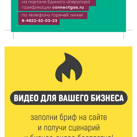
7 Авг 2026 13:32
165
В Старице состоится бесплатный фестиваль
авиамоделей
7 Авг 2026 13:02
162
Как уберечься от клещей: рекомендации
Роспотребнадзора и текущая статистика
7 Авг 2026 12:36
216
От танцев до спорта: в Твери на семи площадках
пройдут праздничные мероприятия
7 Авг 2026 12:32
147
Маткапитал в деле: свыше 1900 тверских семей
оплатили образование детей в 2026 году