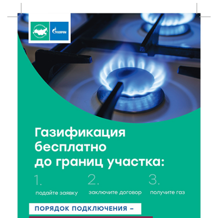
профессиональных спортсменов
7 Авг 2026 15:02
495
От звёздочек к чемпионам: в Твери отметили
заслуги тренеров и атлетов
7 Авг 2026 14:46
80
Медицина стала самым популярным направлением у
абитуриентов в 2026 году
7 Авг 2026 14:31
117
От сортировки мусора до жилья для ветеранов СВО:
Владимир Васильев посетил СНТ в Твери
7 Авг 2026 14:02
127
Владимир Васильев получил удостоверение
кандидата в депутаты Госдумы IX созыва