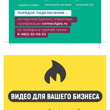
7 Авг 2026 15:32
136
Золотой век “Горьковки”: как А. М. Кузнецова
изменила библиотечную жизнь Верхневолжья
7 Авг 2026 15:30
110
«Россети Центр» отремонтировали почти 270
трансформаторных подстанций и более 146 км ЛЭП
в Тверской области
7 Авг 2026 15:10
113
На Петербургском марафоне «Пушкин — Петербург»
появится новая беговая трасса для
профессиональных спортсменов
7 Авг 2026 15:02
890
От звёздочек к чемпионам: в Твери отметили
заслуги тренеров и атлетов