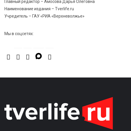
Главный редактор – Амосова Дарья Олеговна
7 Авг 2026 13:02
208
Наименование издания – Tverlife.ru
Как уберечься от клещей: рекомендации
Учредитель – ГАУ «РИА «Верхневолжье»
Роспотребнадзора и текущая статистика
Мы в соцсетях: