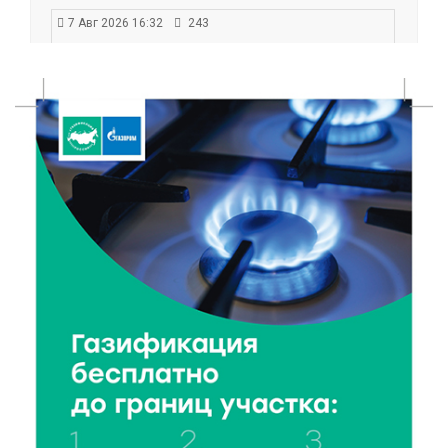
7 Авг 2026 16:32
243
Без прав и лицензий: итоги проверки таксистов в
Твери
7 Авг 2026 16:02
223
Сладкая программа в Твери: дегустация мёда и
рассказ о жизни пчёл
7 Авг 2026 15:41
109
Открыт набор на программу амбассадоров для
студентов российских вузов
7 Авг 2026 15:37
129
Жителям Тверской области напомнили об
опасности домашних заготовок