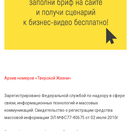
7 Авг 2026 14:46
150
Медицина стала самым популярным направлением у
абитуриентов в 2026 году
7 Авг 2026 14:31
160
От сортировки мусора до жилья для ветеранов СВО:
Владимир Васильев посетил СНТ в Твери
7 Авг 2026 14:02
171
Архив номеров «Тверской Жизни»
Владимир Васильев получил удостоверение
кандидата в депутаты Госдумы IX созыва
Зарегистрировано Федеральной службой по надзору в сфере
связи, информационных технологий и массовых
7 Авг 2026 13:32
284
коммуникаций. Свидетельство о регистрации средства
В Старице состоится бесплатный фестиваль
массовой информации ЭЛ №ФС77-40675 от 02 июля 2010г.
авиамоделей