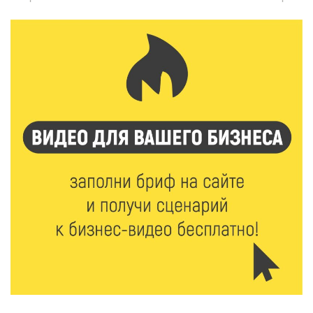
6 Авг 2026 09:01
159
От хип-хопа до латины: как провести вечер 6
августа с пользой и драйвом
6 Авг 2026 08:40
163
Переменная облачность и кратковременный
дождь: что ждёт жителей Тверской области
сегодня
6 Авг 2026 08:10
229
В Твери открываются две масштабные выставки
известных художников
5 Авг 2026 23:02
442
В парке Твери прошла познавательная акция от
Госавтоинспекции