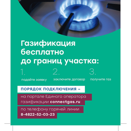
столицу России
6 Авг 2026 11:31
169
Уйти красиво: как жители Твери расстаются с
работодателями
6 Авг 2026 11:25
191
В Твери обновили отделение гнойной хирургии
6 Авг 2026 11:01
151
Как правильно сжигать мусор на участке: советы
спасателей жителям Тверской области
6 Авг 2026 10:01
133
Спорт, энергия и мастер-классы: в Твери прошла
акция «Зарядка со стражем порядка»