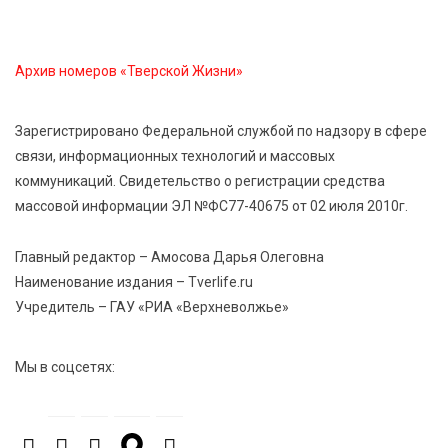
5 Авг 2026 22:02
400
Названы самые грамотные профессии по итогам
Архив номеров «Тверской Жизни»
«Тотального диктанта»
Зарегистрировано Федеральной службой по надзору в сфере
5 Авг 2026 21:02
394
связи, информационных технологий и массовых
От детских площадок до спортивных арен: в
коммуникаций. Свидетельство о регистрации средства
Калининском округе подвели итоги программы
массовой информации ЭЛ №ФС77-40675 от 02 июля 2010г.
поддержки местных инициатив
Главный редактор – Амосова Дарья Олеговна
5 Авг 2026 20:02
306
Наименование издания – Tverlife.ru
Большая гонка на Волге: 8 августа Калязин станет
Учредитель – ГАУ «РИА «Верхневолжье»
центром всероссийского велоспорта
Мы в соцсетях:
5 Авг 2026 19:02
411
Туристический азарт и командный дух: в
Максатихинском округе завершился молодёжный
фестиваль