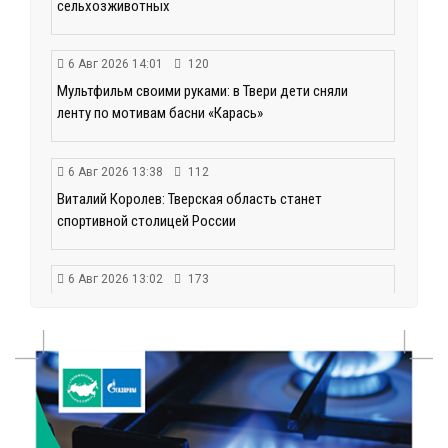
сельхозживотных
6 Авг 2026 14:01
120
Мультфильм своими руками: в Твери дети сняли
ленту по мотивам басни «Карась»
6 Авг 2026 13:38
112
Виталий Королев: Тверская область станет
спортивной столицей России
6 Авг 2026 13:02
173
Рынок труда 2026: где в Тверской области самые
высокие зарплаты и как изменились доходы
6 Авг 2026 12:01
115
Развитие надпрофессиональных компетенций:
студенческий актив ТвГМУ посетил культурную