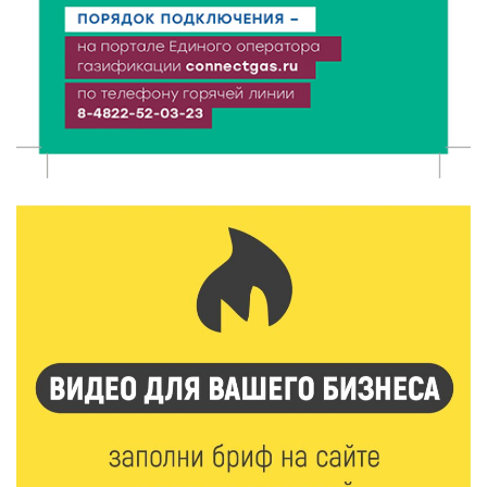
в Тверской области
7 Авг 2026 15:10
86
На Петербургском марафоне «Пушкин — Петербург»
появится новая беговая трасса для
профессиональных спортсменов
7 Авг 2026 15:02
812
От звёздочек к чемпионам: в Твери отметили
заслуги тренеров и атлетов
7 Авг 2026 14:46
110
Медицина стала самым популярным направлением у
абитуриентов в 2026 году
7 Авг 2026 14:31
133