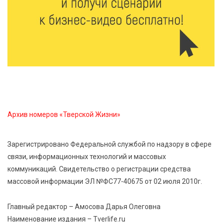
От сортировки мусора до жилья для ветеранов СВО:
Владимир Васильев посетил СНТ в Твери
7 Авг 2026 14:02
155
Владимир Васильев получил удостоверение
кандидата в депутаты Госдумы IX созыва
7 Авг 2026 13:32
245
В Старице состоится бесплатный фестиваль
Архив номеров «Тверской Жизни»
авиамоделей
Зарегистрировано Федеральной службой по надзору в сфере
7 Авг 2026 13:02
193
связи, информационных технологий и массовых
Как уберечься от клещей: рекомендации
коммуникаций. Свидетельство о регистрации средства
Роспотребнадзора и текущая статистика
массовой информации ЭЛ №ФС77-40675 от 02 июля 2010г.
7 Авг 2026 12:36
245
Главный редактор – Амосова Дарья Олеговна
От танцев до спорта: в Твери на семи площадках
Наименование издания – Tverlife.ru