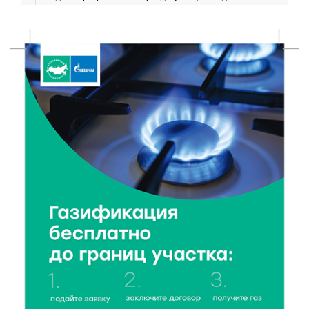
рассказ о жизни пчёл
7 Авг 2026 15:41
97
Открыт набор на программу амбассадоров для
студентов российских вузов
7 Авг 2026 15:37
75
Жителям Тверской области напомнили об
опасности домашних заготовок
7 Авг 2026 15:32
121
Золотой век “Горьковки”: как А. М. Кузнецова
изменила библиотечную жизнь Верхневолжья
7 Авг 2026 15:30
87
«Россети Центр» отремонтировали почти 270
трансформаторных подстанций и более 146 км ЛЭП