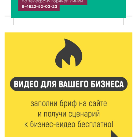
9 Авг 2026 11:13
318
Гигиена и безопасность: простые меры против
паразитарных заболеваний у детей
9 Авг 2026 10:10
2073
Тверские пенсионеры скажут «спасибо» интернету
9 Авг 2026 09:19
577
Виталий Королев поблагодарил волонтёров-
медиков за их добрые сердца
8 Авг 2026 20:37
532
В Твери росгвардейцы отметили День
физкультурника турниром по настольному теннису
8 Авг 2026 19:37
574