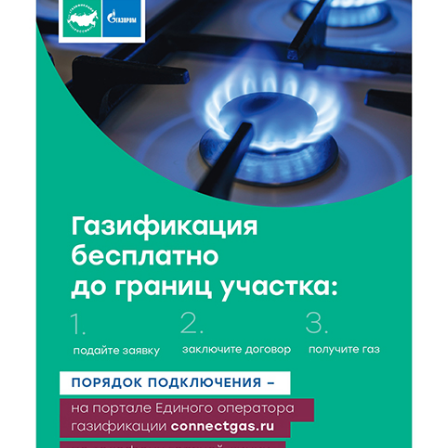
9 Авг 2026 14:13
276
Вышневолоцкий музей раскроет малоизвестные
страницы биографии Муслима Магомаева
9 Авг 2026 13:13
408
Поддержка и знания: в Рамешках обсудили
тонкости грудного вскармливания
9 Авг 2026 12:13
329
От проекта к проекту: в Твери самозанятость чаще
воспринимают как временную меру
9 Авг 2026 12:12
576
Бологовские школьники доказали чистоту воздуха
в парке