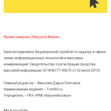
Когда тренироваться в жару: тренер дал чёткие
рекомендации по безопасным занятиям на улице
8 Авг 2026 18:37
550
Дороги становятся лучше: в Калининском округе
продолжается масштабный ремонт
Архив номеров «Тверской Жизни»
8 Авг 2026 17:37
1087
Зарегистрировано Федеральной службой по надзору в сфере
Защита с первых дней: почему так важна
связи, информационных технологий и массовых
вакцинация новорождённых
коммуникаций. Свидетельство о регистрации средства
массовой информации ЭЛ №ФС77-40675 от 02 июля 2010г.
8 Авг 2026 17:17
984
Виталий Королев поздравил ветерана из Твери со
Главный редактор – Амосова Дарья Олеговна
100-летием
Наименование издания – Tverlife.ru
Учредитель – ГАУ «РИА «Верхневолжье»
Мы в соцсетях: