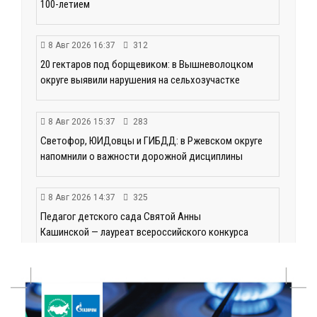
100-летием
8 Авг 2026 16:37
312
20 гектаров под борщевиком: в Вышневолоцком
округе выявили нарушения на сельхозучастке
8 Авг 2026 15:37
283
Светофор, ЮИДовцы и ГИБДД: в Ржевском округе
напомнили о важности дорожной дисциплины
8 Авг 2026 14:37
325
Педагог детского сада Святой Анны
Кашинской — лауреат всероссийского конкурса
8 Авг 2026 14:23
243
Тверские экологи сняли на видео медвежий обед