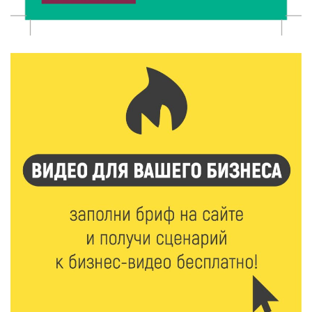
8 Авг 2026 11:37
384
От теории до практики: в детских лагерях Тверской
области проходят «Дни безопасности»
8 Авг 2026 10:37
360
Арбуз без риска: на что обратить внимание при
покупке — советы Роскачества
8 Авг 2026 10:21
714
Виталий Королев рассказал о доступном спорте
для жителей Верхневолжья
8 Авг 2026 09:18
355
«Эстафету чемпионов» провели на площади
Оленинского Дома культуры
8 Авг 2026 07:58
442