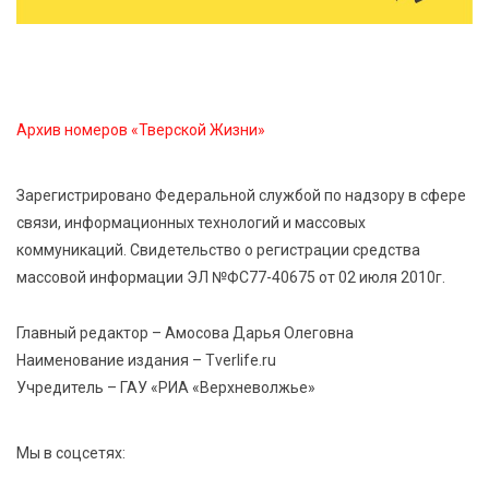
В Нелидово открылся бассейн
8 Авг 2026 05:02
414
В Тверской области провели Арбузный книжный
Архив номеров «Тверской Жизни»
день
Зарегистрировано Федеральной службой по надзору в сфере
7 Авг 2026 23:02
535
связи, информационных технологий и массовых
В Тверской области стартовала четвертая смена:
коммуникаций. Свидетельство о регистрации средства
инспекторы ГИБДД напомнили школьникам
правила безопасности в автобусах
массовой информации ЭЛ №ФС77-40675 от 02 июля 2010г.
Главный редактор – Амосова Дарья Олеговна
Наименование издания – Tverlife.ru
Учредитель – ГАУ «РИА «Верхневолжье»
Мы в соцсетях: