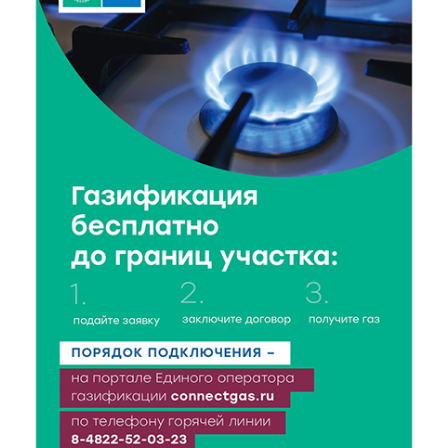
8 Авг 2026 14:14
397
Виталий Королев запустил веловолну на Волге в
Калязине
8 Авг 2026 13:37
623
Чем удивит X Международный фестиваль «Калитка»
в 2026 году?
8 Авг 2026 12:37
353
Забыл вещи в транспорте? Рассказываем, что ждёт
пассажиров по новым правилам
8 Авг 2026 12:12
1165
Более 40 миллионов на металлургию получил бизнес
Твери