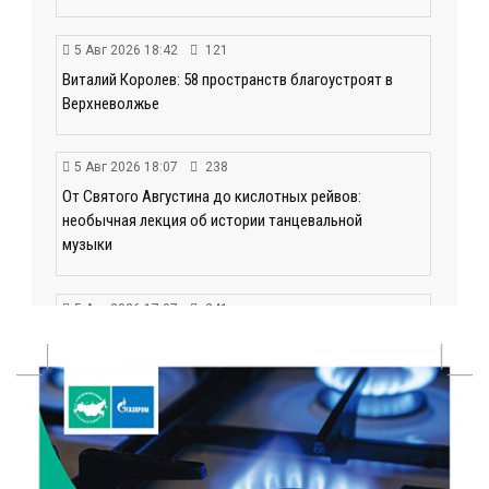
5 Авг 2026 18:42
121
Виталий Королев: 58 пространств благоустроят в
Верхневолжье
5 Авг 2026 18:07
238
От Святого Августина до кислотных рейвов:
необычная лекция об истории танцевальной
музыки
5 Авг 2026 17:07
241
Завершается обустройство трассы
Витязи — Духовщина — Белый — Нелидово в
Тверской области
5 Авг 2026 16:32
295
«Зарядка со стражем порядка»: как в Нелидово