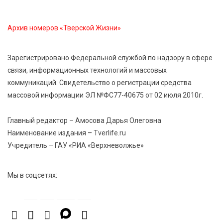
5 Авг 2026 13:32
346
Строки, согревающие сердце»: тверские поэты
Архив номеров «Тверской Жизни»
передали сборники стихов в зону СВО
Зарегистрировано Федеральной службой по надзору в сфере
5 Авг 2026 13:13
424
связи, информационных технологий и массовых
Виталий Королев поздравил победительниц
коммуникаций. Свидетельство о регистрации средства
«Большой перемены»
массовой информации ЭЛ №ФС77-40675 от 02 июля 2010г.
5 Авг 2026 13:02
474
Главный редактор – Амосова Дарья Олеговна
Рекорд года: в июле в России продали 122,1 тыс.
Наименование издания – Tverlife.ru
новых легковых авто
Учредитель – ГАУ «РИА «Верхневолжье»
Мы в соцсетях: