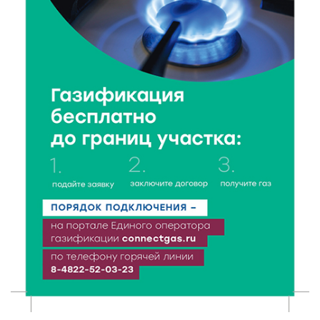
приобщают детей к здоровому образу жизни
5 Авг 2026 16:02
262
Спорт и дисциплина: транспортные полицейские
Вышнего Волочка провели зарядку для школьников
5 Авг 2026 15:56
392
Виталий Королев дал старт новым туристическим
проектам в регионе
5 Авг 2026 15:32
283
В Калининском округе отметят День
физкультурника масштабной Спартакиадой
5 Авг 2026 15:25
227
Около 2300 учащихся школ и колледжей прошли
обучение в УМЦ «Авангард» при ВУЦ ТвГТУ