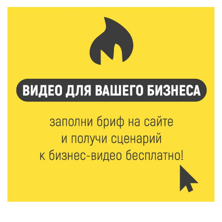
5 Авг 2026 15:02
318
От детских зон до полётов на шарах: в парке
«Гришкино» готовят масштабный праздник
5 Авг 2026 14:44
206
Россияне полюбили «раскладушки» и «книжки»
5 Авг 2026 14:32
294
Топ-4 направлений: какие специальности стали
самыми популярными у абитуриентов в 2026 году
5 Авг 2026 14:02
967
В Введенской церкви Торжка завершился важный
этап реставрации