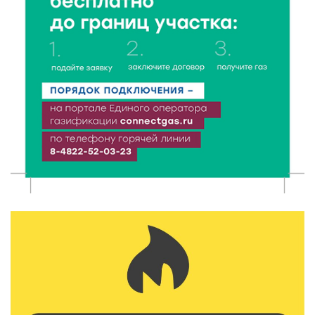
8 Авг 2026 12:37
408
Забыл вещи в транспорте? Рассказываем, что ждёт
пассажиров по новым правилам
8 Авг 2026 12:12
1218
Более 40 миллионов на металлургию получил бизнес
Твери
8 Авг 2026 11:37
409
От теории до практики: в детских лагерях Тверской
области проходят «Дни безопасности»
8 Авг 2026 10:37
383
Арбуз без риска: на что обратить внимание при
покупке — советы Роскачества
8 Авг 2026 10:21
847