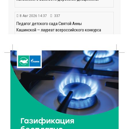
8 Авг 2026 14:37
337
Педагог детского сада Святой Анны
Кашинской — лауреат всероссийского конкурса
8 Авг 2026 14:23
283
Тверские экологи сняли на видео медвежий обед
8 Авг 2026 14:14
432
Виталий Королев запустил веловолну на Волге в
Калязине
8 Авг 2026 13:37
712
Чем удивит X Международный фестиваль «Калитка»
в 2026 году?