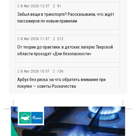
8 Авг 2026 12:37
91
Забыл вещи в транспорте? Рассказываем, что ждёт
пассажиров по новым правилам
8 Авг 2026 11:37
212
От теории до практики: в детских лагерях Тверской
области проходят «Дни безопасности»
8 Авг 2026 10:37
136
Арбуз без риска: на что обратить внимание при
покупке — советы Роскачества
8 Авг 2026 09:18
137
«Эстафету чемпионов» провели на площади
Оленинского Дома культуры