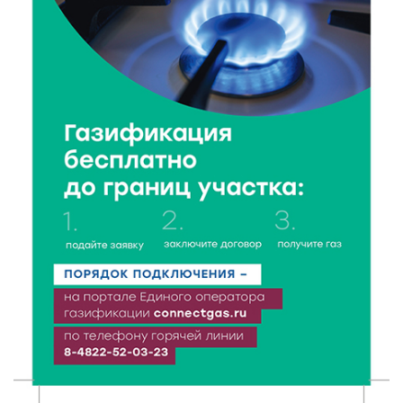
8 Авг 2026 07:58
221
В Нелидово открылся бассейн
8 Авг 2026 05:02
222
В Тверской области провели Арбузный книжный
день
7 Авг 2026 23:02
290
В Тверской области стартовала четвертая смена:
инспекторы ГИБДД напомнили школьникам
правила безопасности в автобусах
7 Авг 2026 22:32
316
Сотрудники УФСИН по Тверской области
поддержали Всероссийскую акцию ко Дню
физкультурника