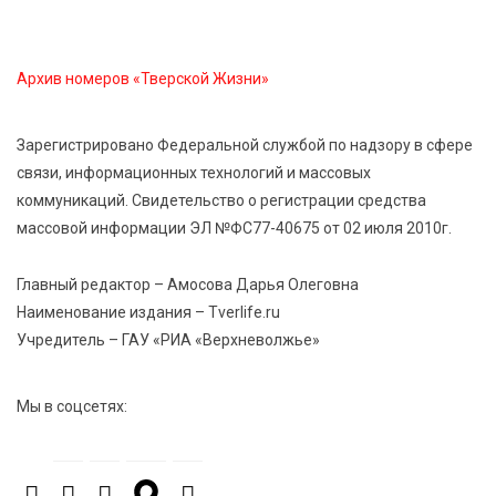
7 Авг 2026 18:52
725
В Ржеве чествовали работников строительной
Архив номеров «Тверской Жизни»
отрасли
Зарегистрировано Федеральной службой по надзору в сфере
7 Авг 2026 18:10
248
связи, информационных технологий и массовых
Зарядка со стражем порядка объединила детей в
коммуникаций. Свидетельство о регистрации средства
«Чайке»
массовой информации ЭЛ №ФС77-40675 от 02 июля 2010г.
7 Авг 2026 18:02
523
Главный редактор – Амосова Дарья Олеговна
В Нило-Столобенской пустыни началась
Наименование издания – Tverlife.ru
реставрация фасада исторической
Учредитель – ГАУ «РИА «Верхневолжье»
Крестовоздвиженской церкви
Мы в соцсетях:
7 Авг 2026 18:01
362
День арбуза отметили ребята в Андреапольском
Доме культуры