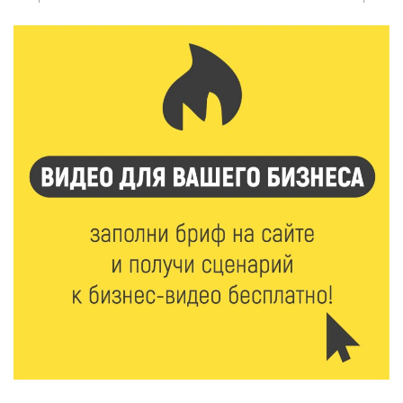
7 Авг 2026 22:02
313
Новые правила РЖД: пассажиров начнут
информировать об изменениях маршрута в
цифровом формате
7 Авг 2026 21:02
447
Социальный фонд РФ представил актуальные
данные о численности пенсионеров
7 Авг 2026 20:02
367
Как питаться, чтобы мозг работал лучше:
рекомендации фитнес ‑ специалиста Александра
Семина
7 Авг 2026 19:02
401
Ботанические лаборатории в школах: Тверская
область запускает масштабный экопроект