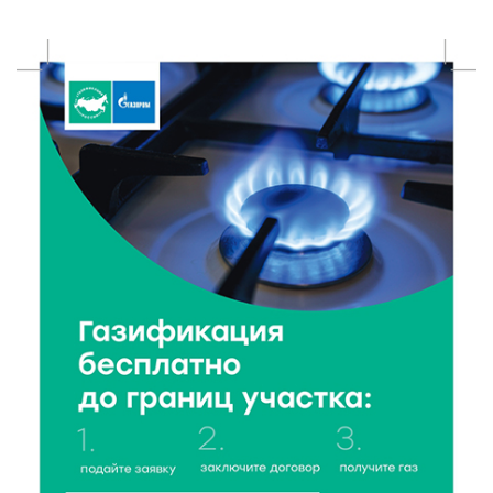
6 Авг 2026 17:01
203
День рождения Светофора: в детском саду № 6
прошел необычный урок безопасности
6 Авг 2026 16:41
286
В Твери пройдёт дополнительный день приёма в
колледжи
6 Авг 2026 16:37
186
Исследование: ежемесячная смена категорий
кешбэка создает волны спроса
6 Авг 2026 16:28
286
Тверские «Романтики» покорили Витебск своей
хореографией