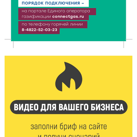
6 Авг 2026 16:08
342
Виталий Королев наградил строителей и
анонсировал новые проекты
6 Авг 2026 16:02
126
Объем выдачи ипотеки в России вырос на 38%
6 Авг 2026 16:01
163
Калининские футболисты представят Тверскую
область на всероссийском марафоне «Земля
спорта»
6 Авг 2026 15:48
396
Голубев проверил школы и детсады Зубцова к 1
сентября