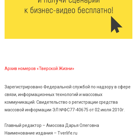
6 Авг 2026 15:01
225
От Твери до Москвы: выставка художника
Владимира Васильева о героях СВО проходит в РГБ
6 Авг 2026 14:55
181
В Твери создали соединения для кормовых
добавок, повышающие продуктивность
сельхозживотных
Архив номеров «Тверской Жизни»
6 Авг 2026 14:01
213
Мультфильм своими руками: в Твери дети сняли
Зарегистрировано Федеральной службой по надзору в сфере
ленту по мотивам басни «Карась»
связи, информационных технологий и массовых
коммуникаций. Свидетельство о регистрации средства
6 Авг 2026 13:38
357
массовой информации ЭЛ №ФС77-40675 от 02 июля 2010г.
Виталий Королев: Тверская область станет
спортивной столицей России
Главный редактор – Амосова Дарья Олеговна
Наименование издания – Tverlife.ru