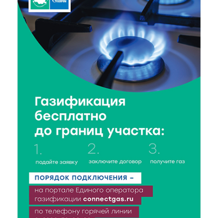
прошел необычный урок безопасности
6 Авг 2026 16:41
417
В Твери пройдёт дополнительный день приёма в
колледжи
6 Авг 2026 16:37
241
Исследование: ежемесячная смена категорий
кешбэка создает волны спроса
6 Авг 2026 16:28
390
Тверские «Романтики» покорили Витебск своей
хореографией
6 Авг 2026 16:08
466
Виталий Королев наградил строителей и
анонсировал новые проекты