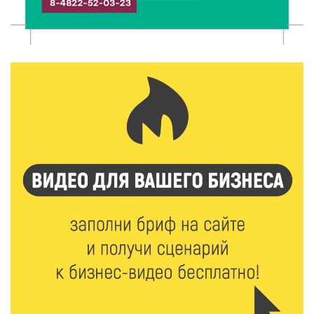
6 Авг 2026 16:02
200
Объем выдачи ипотеки в России вырос на 38%
6 Авг 2026 16:01
231
Калининские футболисты представят Тверскую
область на всероссийском марафоне «Земля
спорта»
6 Авг 2026 15:48
530
Голубев проверил школы и детсады Зубцова к 1
сентября
6 Авг 2026 15:01
312
От Твери до Москвы: выставка художника
Владимира Васильева о героях СВО проходит в РГБ