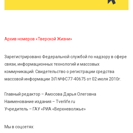
6 Авг 2026 14:55
270
В Твери создали соединения для кормовых
добавок, повышающие продуктивность
сельхозживотных
Архив номеров «Тверской Жизни»
6 Авг 2026 14:01
287
Мультфильм своими руками: в Твери дети сняли
Зарегистрировано Федеральной службой по надзору в сфере
ленту по мотивам басни «Карась»
связи, информационных технологий и массовых
коммуникаций. Свидетельство о регистрации средства
6 Авг 2026 13:38
412
массовой информации ЭЛ №ФС77-40675 от 02 июля 2010г.
Виталий Королев: Тверская область станет
спортивной столицей России
Главный редактор – Амосова Дарья Олеговна
Наименование издания – Tverlife.ru
Учредитель – ГАУ «РИА «Верхневолжье»
Мы в соцсетях: