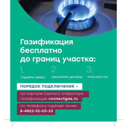
В Ржеве чествовали работников строительной
отрасли
7 Авг 2026 18:10
87
Зарядка со стражем порядка объединила детей в
«Чайке»
7 Авг 2026 18:02
277
В Нило-Столобенской пустыни началась
реставрация фасада исторической
Крестовоздвиженской церкви
7 Авг 2026 18:01
124
День арбуза отметили ребята в Андреапольском
Доме культуры
7 Авг 2026 17:02
168