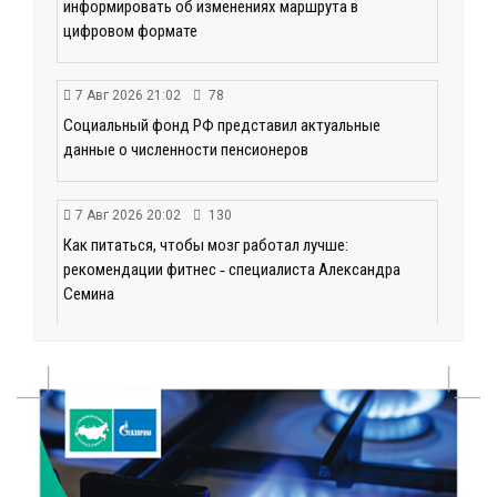
информировать об изменениях маршрута в
цифровом формате
7 Авг 2026 21:02
78
Социальный фонд РФ представил актуальные
данные о численности пенсионеров
7 Авг 2026 20:02
130
Как питаться, чтобы мозг работал лучше:
рекомендации фитнес ‑ специалиста Александра
Семина
7 Авг 2026 19:02
148
Ботанические лаборатории в школах: Тверская
область запускает масштабный экопроект
7 Авг 2026 18:52
340