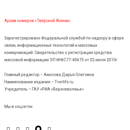
опасности домашних заготовок
Архив номеров «Тверской Жизни»
7 Авг 2026 15:32
164
Золотой век “Горьковки”: как А. М. Кузнецова
изменила библиотечную жизнь Верхневолжья
Зарегистрировано Федеральной службой по надзору в сфере
связи, информационных технологий и массовых
коммуникаций. Свидетельство о регистрации средства
7 Авг 2026 15:30
137
массовой информации ЭЛ №ФС77-40675 от 02 июля 2010г.
«Россети Центр» отремонтировали почти 270
трансформаторных подстанций и более 146 км ЛЭП
в Тверской области
Главный редактор – Амосова Дарья Олеговна
Наименование издания – Tverlife.ru
Учредитель – ГАУ «РИА «Верхневолжье»
7 Авг 2026 15:10
141
На Петербургском марафоне «Пушкин — Петербург»
появится новая беговая трасса для
Мы в соцсетях:
профессиональных спортсменов
7 Авг 2026 15:02
944