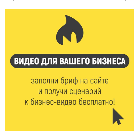
Названы первые победители программы «Земский
работник культуры» в Тверской области
7 Авг 2026 16:32
287
Без прав и лицензий: итоги проверки таксистов в
Твери
7 Авг 2026 16:02
277
Сладкая программа в Твери: дегустация мёда и
рассказ о жизни пчёл
7 Авг 2026 15:41
141
Открыт набор на программу амбассадоров для
студентов российских вузов
7 Авг 2026 15:37
159
Жителям Тверской области напомнили об