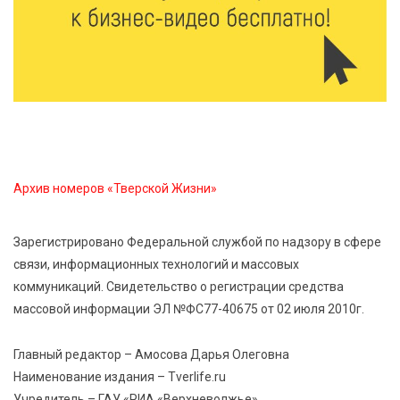
Оленинского Дома культуры
8 Авг 2026 07:58
328
В Нелидово открылся бассейн
8 Авг 2026 05:02
331
В Тверской области провели Арбузный книжный
Архив номеров «Тверской Жизни»
день
Зарегистрировано Федеральной службой по надзору в сфере
7 Авг 2026 23:02
404
связи, информационных технологий и массовых
В Тверской области стартовала четвертая смена:
коммуникаций. Свидетельство о регистрации средства
инспекторы ГИБДД напомнили школьникам
правила безопасности в автобусах
массовой информации ЭЛ №ФС77-40675 от 02 июля 2010г.
Главный редактор – Амосова Дарья Олеговна
Наименование издания – Tverlife.ru
Учредитель – ГАУ «РИА «Верхневолжье»