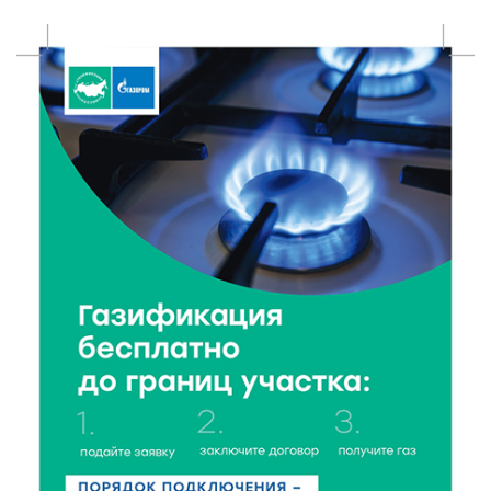
8 Авг 2026 14:23
159
Тверские экологи сняли на видео медвежий обед
8 Авг 2026 14:14
173
Виталий Королев запустил веловолну на Волге в
Калязине
8 Авг 2026 13:37
403
Чем удивит X Международный фестиваль «Калитка»
в 2026 году?
8 Авг 2026 12:37
227
Забыл вещи в транспорте? Рассказываем, что ждёт
пассажиров по новым правилам
8 Авг 2026 12:12
603