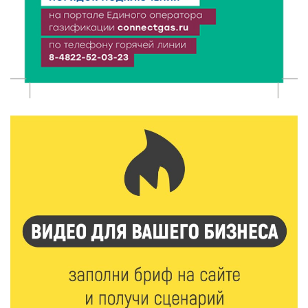
Более 40 миллионов на металлургию получил бизнес
Твери
8 Авг 2026 11:37
307
От теории до практики: в детских лагерях Тверской
области проходят «Дни безопасности»
8 Авг 2026 10:37
264
Арбуз без риска: на что обратить внимание при
покупке — советы Роскачества
8 Авг 2026 10:21
299
Виталий Королев рассказал о доступном спорте
для жителей Верхневолжья
8 Авг 2026 09:18
245
«Эстафету чемпионов» провели на площади