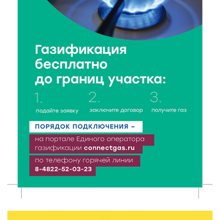
7 Авг 2026 18:10
181
Зарядка со стражем порядка объединила детей в
«Чайке»
7 Авг 2026 18:02
399
В Нило-Столобенской пустыни началась
реставрация фасада исторической
Крестовоздвиженской церкви
7 Авг 2026 18:01
283
День арбуза отметили ребята в Андреапольском
Доме культуры
7 Авг 2026 17:02
320
Названы первые победители программы «Земский
работник культуры» в Тверской области