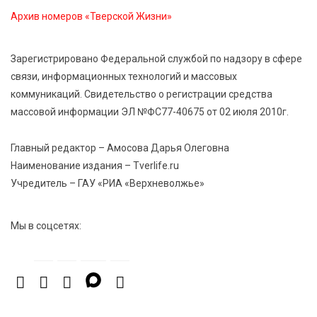
7 Авг 2026 15:32
327
Архив номеров «Тверской Жизни»
Золотой век “Горьковки”: как А. М. Кузнецова
изменила библиотечную жизнь Верхневолжья
Зарегистрировано Федеральной службой по надзору в сфере
связи, информационных технологий и массовых
7 Авг 2026 15:30
301
коммуникаций. Свидетельство о регистрации средства
«Россети Центр» отремонтировали почти 270
массовой информации ЭЛ №ФС77-40675 от 02 июля 2010г.
трансформаторных подстанций и более 146 км ЛЭП
в Тверской области
Главный редактор – Амосова Дарья Олеговна
Наименование издания – Tverlife.ru
7 Авг 2026 15:10
307
Учредитель – ГАУ «РИА «Верхневолжье»
На Петербургском марафоне «Пушкин — Петербург»
появится новая беговая трасса для
профессиональных спортсменов
Мы в соцсетях: