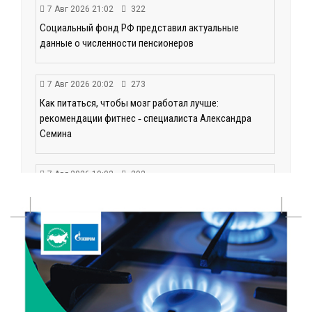
7 Авг 2026 21:02
322
Социальный фонд РФ представил актуальные
данные о численности пенсионеров
7 Авг 2026 20:02
273
Как питаться, чтобы мозг работал лучше:
рекомендации фитнес ‑ специалиста Александра
Семина
7 Авг 2026 19:02
292
Ботанические лаборатории в школах: Тверская
область запускает масштабный экопроект
7 Авг 2026 18:52
593
В Ржеве чествовали работников строительной
отрасли