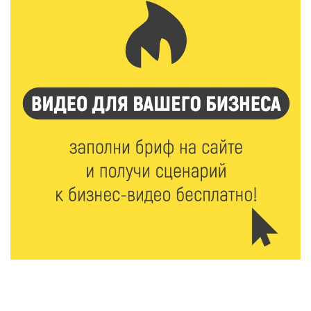
7 Авг 2026 16:32
532
Без прав и лицензий: итоги проверки таксистов в
Твери
7 Авг 2026 16:02
516
Сладкая программа в Твери: дегустация мёда и
рассказ о жизни пчёл
7 Авг 2026 15:41
274
Открыт набор на программу амбассадоров для
студентов российских вузов
7 Авг 2026 15:37
265
Жителям Тверской области напомнили об
опасности домашних заготовок